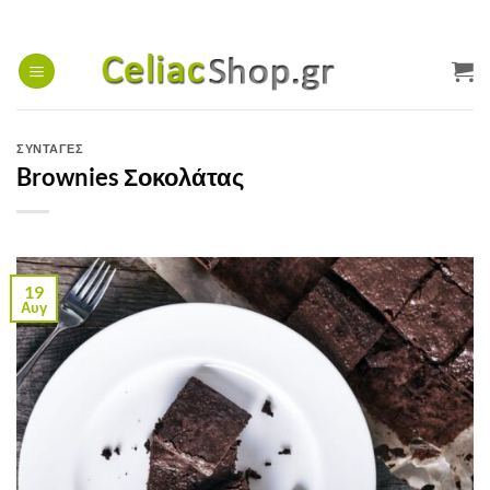
Μετάβαση
στο
περιεχόμενο
ΣΥΝΤΑΓΕΣ
Brownies Σοκολάτας
19
Αυγ