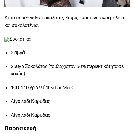
Αυτά τα brownies Σοκολάτας Χωρίς Γλουτένη είναι μαλακά
και σοκολατένια.
Συστατικά :
2 αβγά
250γρ Σοκολάτας (τουλάχιστον 50% περιεκτικότητα σε
κακάο)
100-110 γρ αλεύρι Schar Mix C
Λίγο λάδι Καρύδας
Λίγο λάδι Καρύδας
Παρασκευή