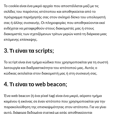
Το cookie είναι ένα μικρό αρχείο που αποστέλλεται μαζί με τις
σελίδες του παρόντος ιστότοπου και αποθηκεύεται από το
πρόγραμμα περιήγησής σας στον σκληρό δίσκο του υπολογιστή
σας ή άλλης συσκευής. Οι πληροφορίες που αποθηκεύονται εκεί
ενδέχεται να μεταφερθούν στους διακομιστές μας ή στους
διακομιστές των σχετιζόμενων τρίτων μερών κατά τη διάρκεια μιας
επόμενης επίσκεψης.
3. Τι είναι τα scripts;
Το script είναι ένα τμήμα κώδικα που χρησιμοποιείται για τη σωστή
λειτουργία και διαδραστικότητα του ιστότοπού μας. Αυτός ο
κώδικας εκτελείται στον διακομιστή μας ή στη συσκευή σας.
4. Τι είναι το web beacon;
Ένα web beacon (ή ένα pixel tag) είναι ένα μικρό, αόρατο τμήμα
κειμένου ή εικόνας σε έναν ιστότοπο που χρησιμοποιείται για την
παρακολούθηση της επισκεψιμότητας στον ιστότοπο. Για να γίνει
αυτό, διάφορα δεδομένα σχετικά με εσάς αποθηκεύονται