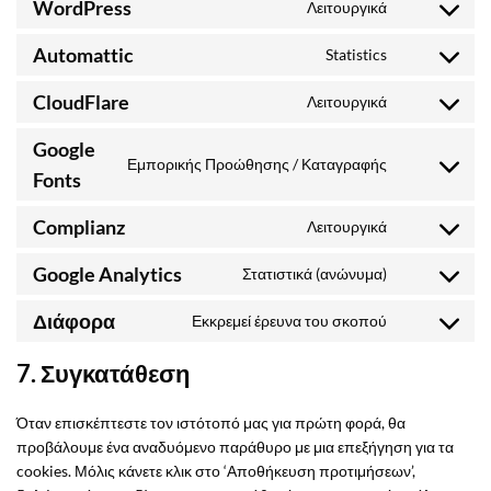
WordPress
Λειτουργικά
service
Consent
woocommerc
to
Automattic
Statistics
service
Consent
wordpress
to
CloudFlare
Λειτουργικά
service
Consent
automattic
to
Google
service
Εμπορικής Προώθησης / Καταγραφής
Consent
cloudflare
Fonts
to
service
Complianz
Λειτουργικά
Consent
google-
to
fonts
Google Analytics
Στατιστικά (ανώνυμα)
service
Consent
complianz
to
Διάφορα
Εκκρεμεί έρευνα του σκοπού
service
Consent
google-
to
7. Συγκατάθεση
analytics
service
Διάφορα
Όταν επισκέπτεστε τον ιστότοπό μας για πρώτη φορά, θα
προβάλουμε ένα αναδυόμενο παράθυρο με μια επεξήγηση για τα
cookies. Μόλις κάνετε κλικ στο ‘Αποθήκευση προτιμήσεων’,