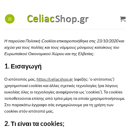
Μετάβαση
στο
περιεχόμενο
Η παρούσα Πολιτική Cookies επικαιροποιήθηκε στις 23/10/2020 και
ισχύει για τους πολίτες και τους νόμιμους μόνιμους κατοίκους του
Ευρωπαϊκού Οικονομικού Χώρου και της Ελβετίας.
1. Εισαγωγή
Ο ιστότοπός μας,
https://celiacshop.gr
(εφεξής: ‘ο ιστότοπος’)
χρησιμοποιεί cookies και άλλες σχετικές τεχνολογίες (για λόγους
ευκολίας όλες οι τεχνολογίες αναφέρονται ως ‘cookies’). Τα cookies
τοποθετούνται επίσης από τρίτα μέρη τα οποία χρησιμοποιήσουμε.
Στο παρακάτω έγγραφο σάς ενημερώνουμε για τη χρήση των
cookies στόν ιστότοπό μας.
2. Τι είναι τα cookies;