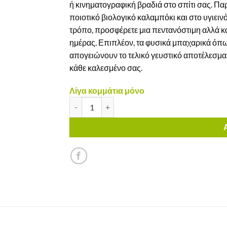
ή κινηματογραφική βραδιά στο σπίτι σας. Πα
ποιοτικό βιολογικό καλαμπόκι και στο υγιειν
τρόπο, προσφέρετε μια πεντανόστιμη αλλά κα
ημέρας. Επιπλέον, τα φυσικά μπαχαρικά όπω
απογειώνουν το τελικό γευστικό αποτέλεσμα.
κάθε καλεσμένο σας.
Λίγα κομμάτια μόνο
Nachos με γεύση Τυρί Pural Χωρίς Γλουτένη π