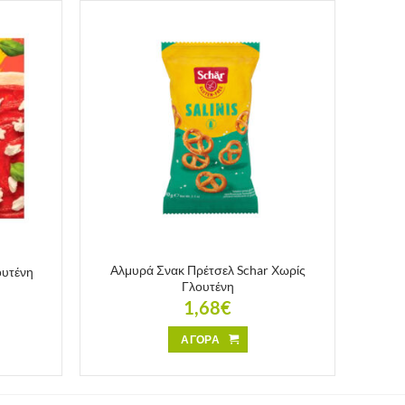
Αλμυρά Σνακ Πρέτσελ Schar Χωρίς
ουτένη
Γλουτένη
1,68
€
ΑΓΟΡΑ