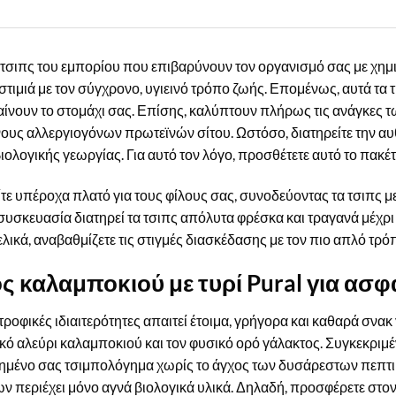
ά τσιπς του εμπορίου που επιβαρύνουν τον οργανισμό σας με χημι
στιμιά με τον σύγχρονο, υγιεινό τρόπο ζωής. Επομένως, αυτά τ
αίνουν το στομάχι σας. Επίσης, καλύπτουν πλήρως τις ανάγκες 
ους αλλεργιογόνων πρωτεϊνών σίτου. Ωστόσο, διατηρείτε την αυ
βιολογικής γεωργίας. Για αυτό τον λόγο, προσθέτετε αυτό το πακ
ίτε υπέροχα πλατό για τους φίλους σας, συνοδεύοντας τα τσιπς μ
συσκευασία διατηρεί τα τσιπς απόλυτα φρέσκα και τραγανά μέχρι 
ελικά, αναβαθμίζετε τις στιγμές διασκέδασης με τον πιο απλό τρό
ος καλαμποκιού με τυρί Pural για α
ροφικές ιδιαιτερότητες απαιτεί έτοιμα, γρήγορα και καθαρά σνακ 
ικό αλεύρι καλαμποκιού και τον φυσικό ορό γάλακτος. Συγκεκριμέ
πημένο σας τσιμπολόγημα χωρίς το άγχος των δυσάρεστων πεπτι
ν περιέχει μόνο αγνά βιολογικά υλικά. Δηλαδή, προσφέρετε στον 