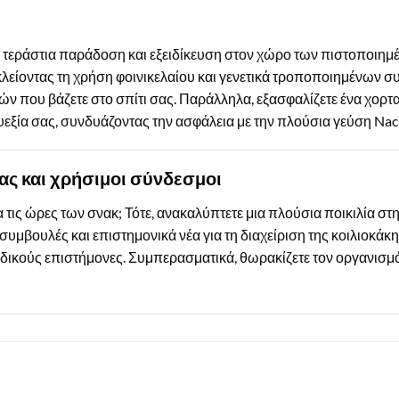
τεράστια παράδοση και εξειδίκευση στον χώρο των πιστοποιημέ
λείοντας τη χρήση φοινικελαίου και γενετικά τροποποιημένων σ
φών που βάζετε στο σπίτι σας. Παράλληλα, εξασφαλίζετε ένα χορτ
ευεξία σας, συνδυάζοντας την ασφάλεια με την πλούσια γεύση Na
ας και χρήσιμοι σύνδεσμοι
 τις ώρες των σνακ; Τότε, ανακαλύπτετε μια πλούσια ποικιλία στ
υμβουλές και επιστημονικά νέα για τη διαχείριση της κοιλιοκάκ
ειδικούς επιστήμονες. Συμπερασματικά, θωρακίζετε τον οργανισμό