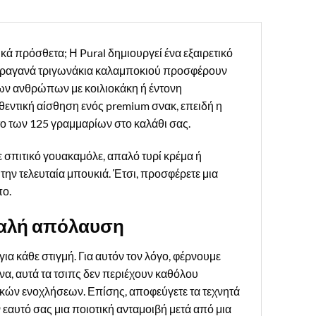
κά πρόσθετα; Η Pural δημιουργεί ένα εξαιρετικό
α τραγανά τριγωνάκια καλαμποκιού προσφέρουν
των ανθρώπων με κοιλιοκάκη ή έντονη
θεντική αίσθηση ενός premium σνακ, επειδή η
έτο των 125 γραμμαρίων στο καλάθι σας.
ε σπιτικό γουακαμόλε, απαλό τυρί κρέμα ή
την τελευταία μπουκιά. Έτσι, προσφέρετε μια
πο.
σφαλή απόλαυση
για κάθε στιγμή. Για αυτόν τον λόγο, φέρνουμε
να, αυτά τα τσιπς δεν περιέχουν καθόλου
κών ενοχλήσεων. Επίσης, αποφεύγετε τα τεχνητά
εαυτό σας μια ποιοτική ανταμοιβή μετά από μια