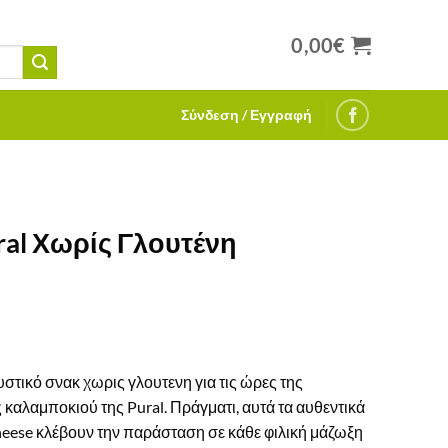
0,00
€
Σύνδεση / Εγγραφή
ral Χωρίς Γλουτένη
στικό σνακ χωρις γλουτενη για τις ώρες της
καλαμποκιού της Pural. Πράγματι, αυτά τα αυθεντικά
heese κλέβουν την παράσταση σε κάθε φιλική μάζωξη