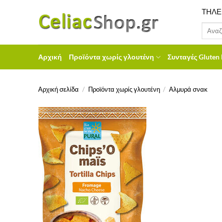
Μετάβαση
ΤΗΛΕ
στο
Αναζήτ
περιεχόμενο
για:
Αρχική
Προϊόντα χωρίς γλουτένη
Συνταγές Gluten 
Αρχική σελίδα
/
Προϊόντα χωρίς γλουτένη
/
Αλμυρά σνακ