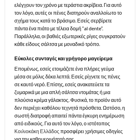
ελέγχουν τον χρόνο με τεράστια ακρίβεια. Για αυτό
τον λόγο, αυτές οι πένες διατηρούν αναλλοίωτο το
σχήμα τους κατά το βράσιμο. Εσείς σερβίρετε
πάντα ένα πιάτο με τέλεια δομή “al dente”.
Παράλληλα, οι βαθιές εξωτερικές ρίγες συγκρατούν
κάθε είδους σάλτσα με μοναδικό τρόπο.
Εύκολες συνταγές και γρήγορο μαγείρεμα
Επομένως, εσείς ετοιμάζετε ένα πλήρες γεύμα
μέσα σε μόλις δέκα λεπτά. Εσείς ρίχνετε τις πένες
σε καυτό νερό. Επίσης, εσείς ανακατεύετε τα
ζυμαρικά με μια απλή σάλτσα ντομάτας ή μια
πλούσια κρέμα γάλακτος. Φυσικά, το προϊόν αυτό
δεν περιέχει καθόλου τεχνητά πρόσθετα. Ωστόσο, η
σωστή διατροφή απαιτεί πάντα έγκυρη ενημέρωση
από ειδικούς. Για αυτό τον λόγο, ο ιστότοπος
Κοιλιοκάκη Ελλάδος
προσφέρει χρήσιμες οδηγίες
για την καθημερινότητά σας.