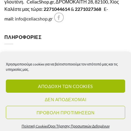
γλουτένη.
CeliacShop.gr, ΔΡΟΜΟΚΑΪΤΗ 28, 82100, Χίος
Καλέστε μας τώρα:
2271044614
&
2271027368
E-
mail:
info@celiacshop.gr
ΠΛΗΡΟΦΟΡΙΕΣ
Γενικοί όροι χρήσης
Χρησιμοποιούμε cookies για να βελτιστοποιούμε τον ιστότοπό μας και τις
Πολιτική Απορρήτου
υπηρεσίες μας.
Πολιτική Cookies
ΑΠΟΔΟΧΗ ΤΩΝ COOKIES
Πολιτική επιστροφών – ακυρώσεων
Πολιτική αποστολών
ΔΕΝ ΑΠΟΔΕΧΟΜΑΙ
Πολιτική τιμών
ΠΡΟΒΟΛΗ ΠΡΟΤΙΜΗΣΕΩΝ
Πολιτική Cookies
Όροι Τήρησης Προσωπικών Δεδομένων
Copyright 2026 ©
Celiacshop.gr