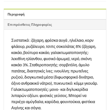
Περιγραφή
Επιπρόσθετες Πληροφορίες
Συστατικά : ζάχαρη, φρέσκα αυγά , ηλιέλαιο, κορν
φλάουρ, ρυζάλευρο, τσιπς σοκολάτας 8% (ζάχαρη,
κακάο, βούτυρο κακάο, γαλακτωματοποιητής:
λεκιθίνη ηλίανθου, φυσικό άρωμα), νερό, σκόνη
κακάο 3%. Σταθεροποιητής: σορβιτόλη. άμυλο
πατάτας, διαιτητικές ίνες: ινουλίνη; πρωτεΐνες
ρυζιού, διογκωτικά μέσα (διφωσφορικό δινάτριο,
όξινο ανθρακικό νάτριο), πυκνωτικό: κόμμι γκουάρ.
Γαλακτωματοποιητές: μονο- και διγλυκερίδια
λιπαρών οξέων. φυσικές γεύσεις. Μπορεί να
περιέχει αμύγδαλα, καρύδια, φουντούκια, φιστίκια
Αιγίνης και σόγια.