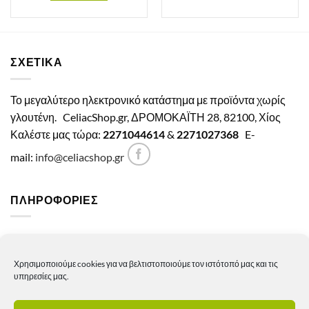
ΣΧΕΤΙΚΑ
Το μεγαλύτερο ηλεκτρονικό κατάστημα με προϊόντα χωρίς
γλουτένη.
CeliacShop.gr, ΔΡΟΜΟΚΑΪΤΗ 28, 82100, Χίος
Καλέστε μας τώρα:
2271044614
&
2271027368
E-
mail:
info@celiacshop.gr
ΠΛΗΡΟΦΟΡΙΕΣ
Γενικοί όροι χρήσης
Χρησιμοποιούμε cookies για να βελτιστοποιούμε τον ιστότοπό μας και τις
Πολιτική Απορρήτου
υπηρεσίες μας.
Πολιτική Cookies