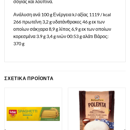
σόγιας και λούπινα.
Ανάλυση ανά 100 g Ενέργεια kJ αξίας 1119 / kcal
266 πρωτεΐνη 3,2 g υδατάνθρακες 46 g εκ των
οποίων σάκχαρα 8,9 g λίπος 6,9 g εκ των οποίων
κορεσμένα 3.9 g 3,4 g ινών 00:53 g αλάτι Βάρος:
370 g
ΣΧΕΤΙΚΑ ΠΡΟΪΟΝΤΑ