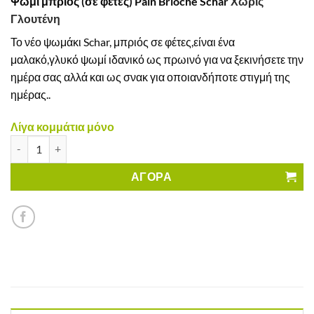
Ψωμί μπριός (σε φέτες) Pain Brioche Schar
Χωρίς
Γλουτένη
Το νέο ψωμάκι Schar, μπριός σε φέτες,είναι ένα
μαλακό,γλυκό ψωμί ιδανικό ως πρωινό για να ξεκινήσετε την
ημέρα σας αλλά και ως σνακ για οποιανδήποτε στιγμή της
ημέρας..
Λίγα κομμάτια μόνο
Ψωμί μπριός σε φέτες Pain Brioche Schar Χωρίς Γλουτένη ποσότ
ΑΓΟΡΑ