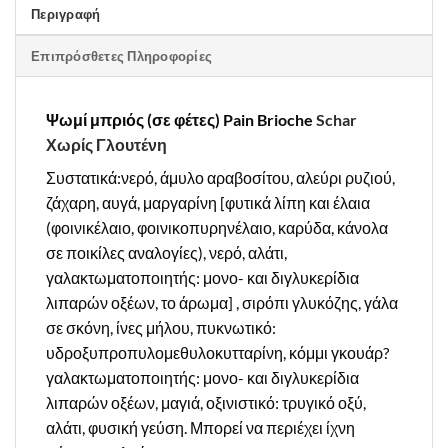
Περιγραφή
Επιπρόσθετες Πληροφορίες
Ψωμί μπριός (σε φέτες) Pain Brioche
Schar
Χωρίς Γλουτένη
Συστατικά:νερό, άμυλο αραβοσίτου, αλεύρι ρυζιού,
ζάχαρη, αυγά, μαργαρίνη [φυτικά λίπη και έλαια
(φοινικέλαιο, φοινικοπυρηνέλαιο, καρύδα, κάνολα
σε ποικίλες αναλογίες), νερό, αλάτι,
γαλακτωματοποιητής: μονο- και διγλυκερίδια
λιπαρών οξέων, το άρωμα] , σιρόπι γλυκόζης, γάλα
σε σκόνη, ίνες μήλου, πυκνωτικό:
υδροξυπροπυλομεθυλοκυτταρίνη, κόμμι γκουάρ?
γαλακτωματοποιητής: μονο- και διγλυκερίδια
λιπαρών οξέων, μαγιά, οξινιστικό: τρυγικό οξύ,
αλάτι, φυσική γεύση. Μπορεί να περιέχει ίχνη