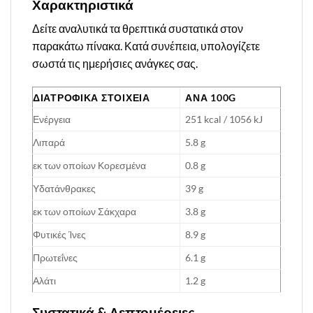
Χαρακτηριστικά
Δείτε αναλυτικά τα θρεπτικά συστατικά στον
παρακάτω πίνακα. Κατά συνέπεια, υπολογίζετε
σωστά τις ημερήσιες ανάγκες σας.
ΔΙΑΤΡΟΦΙΚΑ ΣΤΟΙΧΕΙΑ
ΑΝΑ 100G
Ενέργεια
251 kcal / 1056 kJ
Λιπαρά
5.8 g
εκ των οποίων Κορεσμένα
0.8 g
Υδατάνθρακες
39 g
εκ των οποίων Σάκχαρα
3.8 g
Φυτικές Ίνες
8.9 g
Πρωτεΐνες
6.1 g
Αλάτι
1.2 g
Συστατικά & Λεπτομέρειες