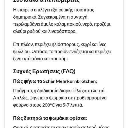
Η εταιρεία επιλέγει εξαιρετικής ποιότητας
δημητριακά. Συγκεκριμένα, η συνταγή
περιλαμβάνει άμυλο καλαμποκιού, νερό, προζύμι,
αλεύρι ρυζιού και λιναρόσπορο.
Επιπλέον, περιέχει ηλιόσπορους, κεχρί και ίνες
ψυλλίου. Ωστόσο, το προϊόν ενδέχεται να περιέχει
ίχνη από σόγια και σουσάμι.
Συχνές Ερωτήσεις (FAQ)
Πώς ψήνω τα Schär Mehrkornbrötchen;
Πράγματι, η διαδικασία διαρκεί ελάχιστα λεπτά.
Απλώς, ψήνετε τα ψωμάκια σε προθερμασμένο
φούρνο στους 200°C για 5-7 λεπτά.
Πώς διατηρώ τα ψωμάκια φρέσκα;
Φυσικά, διατηρείτε τη συσκευασία σε ξηρό μέρος.