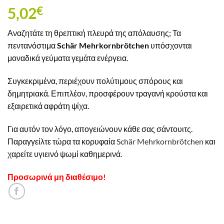
5,02
€
Αναζητάτε τη θρεπτική πλευρά της απόλαυσης; Τα
πεντανόστιμα
Schär Mehrkornbrötchen
υπόσχονται
μοναδικά γεύματα γεμάτα ενέργεια.
Συγκεκριμένα, περιέχουν πολύτιμους σπόρους και
δημητριακά. Επιπλέον, προσφέρουν τραγανή κρούστα και
εξαιρετικά αφράτη ψίχα.
Για αυτόν τον λόγο, απογειώνουν κάθε σας σάντουιτς.
Παραγγείλτε τώρα τα κορυφαία
Schär Mehrkornbrötchen
και
χαρείτε υγιεινό ψωμί καθημερινά.
Προσωρινά μη διαθέσιμο!