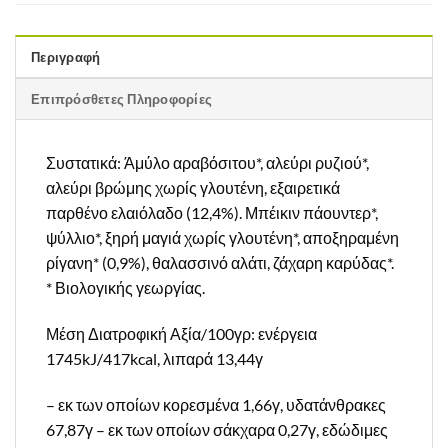
Περιγραφή
Επιπρόσθετες Πληροφορίες
Συστατικά: Άμύλο αραβόσιτου*, αλεύρι ρυζιού*,
αλεύρι βρώμης χωρίς γλουτένη, εξαιρετικά
παρθένο ελαιόλαδο (12,4%). Μπέικιν πάουντερ*,
ψύλλιο*, ξηρή μαγιά χωρίς γλουτένη*, αποξηραμένη
ρίγανη* (0,9%), θαλασσινό αλάτι, ζάχαρη καρύδας*.
* Βιολογικής γεωργίας.
Μέση Διατροφική Αξία/100γρ: ενέργεια
1745kJ/417kcal, λιπαρά 13,44γ
– εκ των οποίων κορεσμένα 1,66γ, υδατάνθρακες
67,87γ – εκ των οποίων σάκχαρα 0,27γ, εδώδιμες