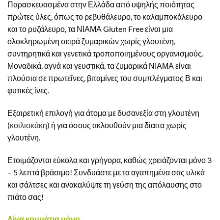
Παρασκευασμένα στην Ελλάδα από υψηλής ποιότητας
πρώτες ύλες, όπως το ρεβυθάλευρο, το καλαμποκάλευρο
και το ρυζάλευρο, τα ΝΙΑΜΑ Gluten Free είναι μια
ολοκληρωμένη σειρά ζυμαρικών χωρίς γλουτένη,
συντηρητικά και γενετικά τροποποιημένους οργανισμούς.
Μοναδικά, αγνά και γευστικά, τα ζυμαρικά ΝΙΑΜΑ είναι
πλούσια σε πρωτεΐνες, βιταμίνες του συμπλέγματος Β και
φυτικές ίνες.
Εξαιρετική επιλογή για άτομα με δυσανεξία στη γλουτένη
(
κοιλιοκάκη
) ή για όσους ακλουθούν μια δίαιτα χωρίς
γλουτένη.
Ετοιμάζονται εύκολα και γρήγορα, καθώς χρειάζονται μόνο 3
– 5 λεπτά βράσιμο! Συνδυάστε με τα αγαπημένα σας υλικά
και σάλτσες και ανακαλύψτε τη γεύση της απόλαυσης στο
πιάτο σας!
Λίγα κομμάτια μόνο