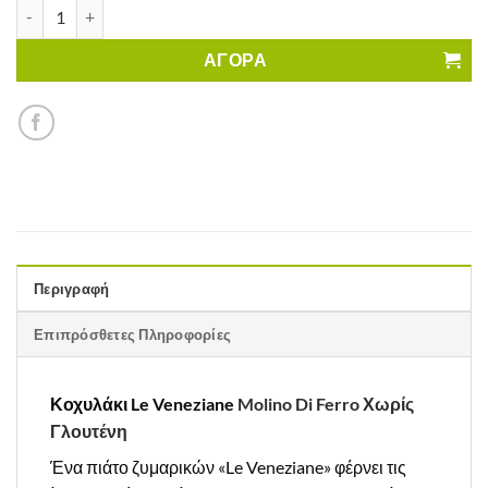
Σαλιγκάρια Pipe Le Veneziane Χωρίς Γλουτένη ποσότητα
ΑΓΟΡΑ
Περιγραφή
Επιπρόσθετες Πληροφορίες
Κοχυλάκι Le Veneziane
Molino Di Ferro
Χωρίς
Γλουτένη
Ένα πιάτο ζυμαρικών «Le Veneziane» φέρνει τις