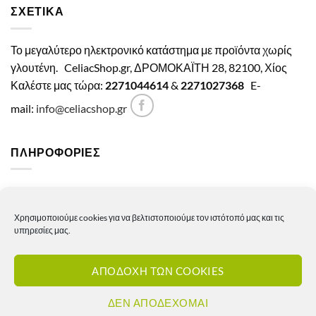
ΣΧΕΤΙΚΑ
Το μεγαλύτερο ηλεκτρονικό κατάστημα με προϊόντα χωρίς
γλουτένη.
CeliacShop.gr, ΔΡΟΜΟΚΑΪΤΗ 28, 82100, Χίος
Καλέστε μας τώρα:
2271044614
&
2271027368
E-
mail:
info@celiacshop.gr
ΠΛΗΡΟΦΟΡΙΕΣ
Γενικοί όροι χρήσης
Χρησιμοποιούμε cookies για να βελτιστοποιούμε τον ιστότοπό μας και τις
Πολιτική Απορρήτου
υπηρεσίες μας.
Πολιτική Cookies
ΑΠΟΔΟΧΗ ΤΩΝ COOKIES
Πολιτική επιστροφών – ακυρώσεων
Πολιτική αποστολών
ΔΕΝ ΑΠΟΔΕΧΟΜΑΙ