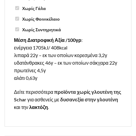
Χωρίς Γάλα
Χωρίς Φοινικέλαιο
Χωρίς Συντηρητικά
Μέση Διατροφική Αξία /100γρ
:
ενέργεια 1705kJ/ 408kcal
λιπαρά 22γ – εκ των οποίων κορεσμένα 3,2γ
υδατάνθρακες 46γ – εκ των οποίων σάκχαρα 22γ
πρωτεϊνες 4,5γ
αλάτι 0,63γ
Δείτε περισσότερα
προϊόντα χωρίς γλουτένη της
Schar
για ασθενείς με
δυσανεξία στην γλουτένη
και την
λακτόζη
.