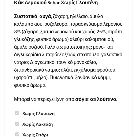
Κέικ Λεμονιού Schar Χωρίς Γλουτένη
Συστατικά
:
αυγά
, ζάχαρη, ηλιέλαιο, άμυλο
καλαμποκιού, ρυζάλευρο, παρασκεύασμα λεμονιού
3% (ζάχαρη, ξύσμα λεμονιού και χυμός 25%, σιρόπι
γλυκόζης, φυσικό άρωμα) αλεύρι καλαμποκιού,
άμυλο ρυζιού. Γαλακτωματοποιητής: μόνο- και
διγλυκερίδια λιπαρών οξέων, στεατοϋλο-γαλακτικό
νάτριο; Διογκωτικό: τρυγικό μονοκάλιο,
διττανθρακικό νάτριο; αλάτι, εκχύλισμα φρούτου
(χαρούπι, μήλο). Πυκνωτικό: ξανθανικό κόμμι,
φυσικό άρωμα.
Μπορεί να περιέχει ίχνη από
σόγια
και
λούπινο.
Χωρίς Γλουτένη
Χωρίς Λακτόζη
Χωρίς Σιτάρι