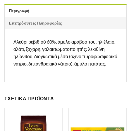
Περιγραφή
Επιπρόσθετες Πληροφορίες
Αλεύρι ρεβιθιού 60%, άμυλο αραβοσίτου, ηλιέλαιο,
αλάτι, ζάχαρη, γαλακτωματοποιητής: λεκιθίνη
ηλίανθου, διογκωτικά μέσα (όξινο πυροφωσφορικό
νάτριο, διττανθρακικό νάτριο), άμυλο πατάτας.
ΣΧΕΤΙΚΑ ΠΡΟΪΟΝΤΑ