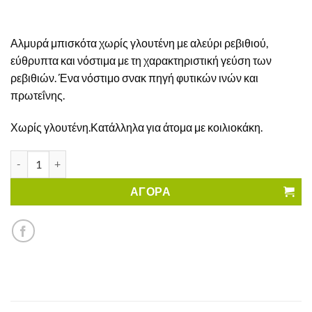
Αλμυρά μπισκότα χωρίς γλουτένη με αλεύρι ρεβιθιού,
εύθρυπτα και νόστιμα με τη χαρακτηριστική γεύση των
ρεβιθιών. Ένα νόστιμο σνακ πηγή φυτικών ινών και
πρωτεΐνης.
Χωρίς γλουτένη.Κατάλληλα για άτομα με κοιλιοκάκη.
Αλμυρά Σνακ Botton Doro Valledoro Χωρίς Γλουτένη ποσότητα
ΑΓΟΡΑ