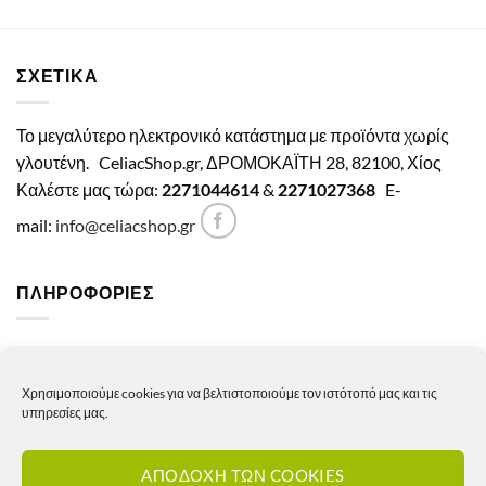
ΣΧΕΤΙΚΑ
Το μεγαλύτερο ηλεκτρονικό κατάστημα με προϊόντα χωρίς
γλουτένη.
CeliacShop.gr, ΔΡΟΜΟΚΑΪΤΗ 28, 82100, Χίος
Καλέστε μας τώρα:
2271044614
&
2271027368
E-
mail:
info@celiacshop.gr
ΠΛΗΡΟΦΟΡΙΕΣ
Γενικοί όροι χρήσης
Χρησιμοποιούμε cookies για να βελτιστοποιούμε τον ιστότοπό μας και τις
Πολιτική Απορρήτου
υπηρεσίες μας.
Πολιτική Cookies
ΑΠΟΔΟΧΗ ΤΩΝ COOKIES
Πολιτική επιστροφών – ακυρώσεων