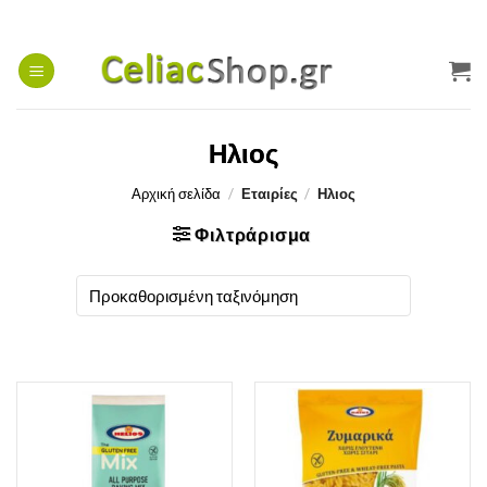
Μετάβαση
στο
περιεχόμενο
Ηλιος
Αρχική σελίδα
/
Εταιρίες
/
Ηλιος
Φιλτράρισμα