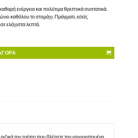
 καθαρή ενέργεια και πολύτιμα θρεπτικά συστατικά.
νει καθόλου το στομάχι. Πράγματι, εσείς
σε ελάχιστα λεπτά.
α
ΑΓΟΡΑ
 ριζικά τον τρόπο που βλέπετε την ισορροπημένη