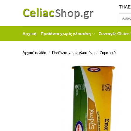
Μετάβαση
ΤΗΛΕ
στο
Αναζήτ
περιεχόμενο
για:
Αρχική
Προϊόντα χωρίς γλουτένη
Συνταγές Gluten 
Αρχική σελίδα
/
Προϊόντα χωρίς γλουτένη
/
Ζυμαρικά