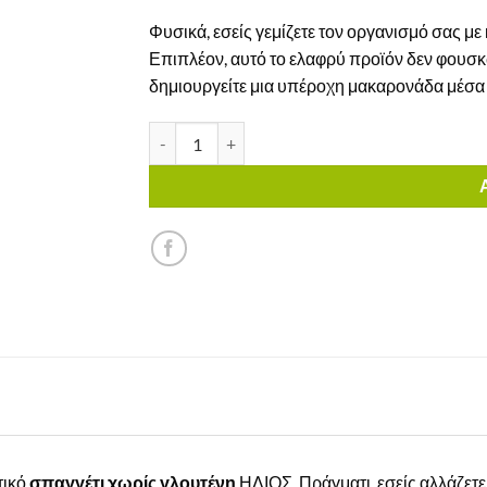
Φυσικά, εσείς γεμίζετε τον οργανισμό σας με
Επιπλέον, αυτό το ελαφρύ προϊόν δεν φουσκώ
δημιουργείτε μια υπέροχη μακαρονάδα μέσα 
Σπαγγέτι Νο6 Ήλιος Χωρίς Γλουτένη ποσότητ
τικό
σπαγγέτι χωρίς γλουτένη
ΗΛΙΟΣ. Πράγματι, εσείς αλλάζετε