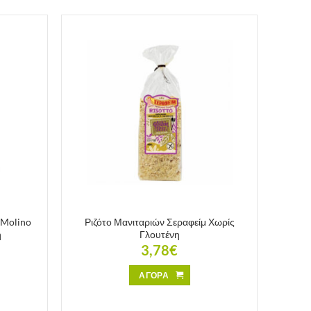
 Molino
Ριζότο Μανιταριών Σεραφείμ Χωρίς
η
Γλουτένη
3,78
€
ΑΓΟΡΑ