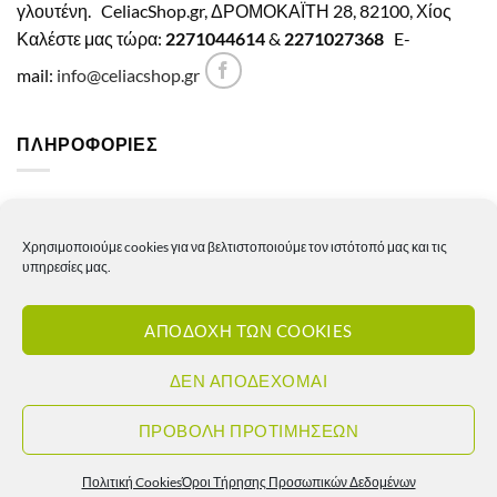
γλουτένη.
CeliacShop.gr, ΔΡΟΜΟΚΑΪΤΗ 28, 82100, Χίος
Καλέστε μας τώρα:
2271044614
&
2271027368
E-
mail:
info@celiacshop.gr
ΠΛΗΡΟΦΟΡΙΕΣ
Γενικοί όροι χρήσης
Χρησιμοποιούμε cookies για να βελτιστοποιούμε τον ιστότοπό μας και τις
Πολιτική Απορρήτου
υπηρεσίες μας.
Πολιτική Cookies
ΑΠΟΔΟΧΗ ΤΩΝ COOKIES
Πολιτική επιστροφών – ακυρώσεων
Πολιτική αποστολών
ΔΕΝ ΑΠΟΔΕΧΟΜΑΙ
Πολιτική τιμών
ΠΡΟΒΟΛΗ ΠΡΟΤΙΜΗΣΕΩΝ
Πολιτική Cookies
Όροι Τήρησης Προσωπικών Δεδομένων
Copyright 2026 ©
Celiacshop.gr