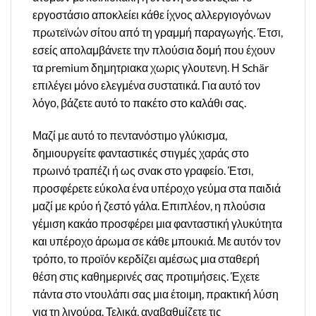
εργοστάσιο αποκλείει κάθε ίχνος αλλεργιογόνων
πρωτεϊνών σίτου από τη γραμμή παραγωγής. Έτσι,
εσείς απολαμβάνετε την πλούσια δομή που έχουν
τα premium δημητριακα χωρις γλουτενη. Η Schär
επιλέγει μόνο ελεγμένα συστατικά. Για αυτό τον
λόγο, βάζετε αυτό το πακέτο στο καλάθι σας.
Μαζί με αυτό το πεντανόστιμο γλύκισμα,
δημιουργείτε φανταστικές στιγμές χαράς στο
πρωινό τραπέζι ή ως σνακ στο γραφείο. Έτσι,
προσφέρετε εύκολα ένα υπέροχο γεύμα στα παιδιά
μαζί με κρύο ή ζεστό γάλα. Επιπλέον, η πλούσια
γέμιση κακάο προσφέρει μια φανταστική γλυκύτητα
και υπέροχο άρωμα σε κάθε μπουκιά. Με αυτόν τον
τρόπο, το προϊόν κερδίζει αμέσως μια σταθερή
θέση στις καθημερινές σας προτιμήσεις. Έχετε
πάντα στο ντουλάπι σας μια έτοιμη, πρακτική λύση
για τη λιγούρα. Τελικά, αναβαθμίζετε τις