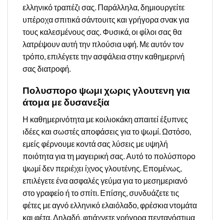
ελληνικό τραπέζι σας. Παράλληλα, δημιουργείτε
υπέροχα σπιτικά σάντουιτς και γρήγορα σνακ για
τους καλεσμένους σας. Φυσικά, οι φίλοι σας θα
λατρέψουν αυτή την πλούσια υφή. Με αυτόν τον
τρόπο, επιλέγετε την ασφάλεια στην καθημερινή
σας διατροφή.
Πολυσπορο ψωμι χωρις γλουτενη για
άτομα με δυσανεξία
Η καθημερινότητα με κοιλιοκάκη απαιτεί έξυπνες
ιδέες και σωστές αποφάσεις για το ψωμί. Ωστόσο,
εμείς φέρνουμε κοντά σας λύσεις με υψηλή
ποιότητα για τη μαγειρική σας. Αυτό το πολύσπορο
ψωμί δεν περιέχει ίχνος γλουτένης. Επομένως,
επιλέγετε ένα ασφαλές γεύμα για το μεσημεριανό
στο γραφείο ή το σπίτι. Επίσης, συνδυάζετε τις
φέτες με αγνό ελληνικό ελαιόλαδο, φρέσκια ντομάτα
και φέτα. Δηλαδή, φτιάχνετε γρήγορα πεντανόστιμα