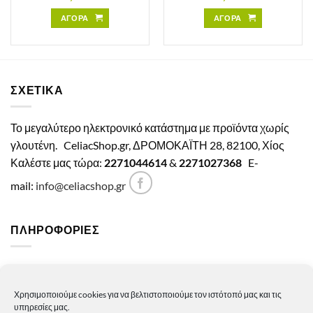
ΑΓΟΡΑ
ΑΓΟΡΑ
ΣΧΕΤΙΚΑ
Το μεγαλύτερο ηλεκτρονικό κατάστημα με προϊόντα χωρίς
γλουτένη.
CeliacShop.gr, ΔΡΟΜΟΚΑΪΤΗ 28, 82100, Χίος
Καλέστε μας τώρα:
2271044614
&
2271027368
E-
mail:
info@celiacshop.gr
ΠΛΗΡΟΦΟΡΙΕΣ
Γενικοί όροι χρήσης
Χρησιμοποιούμε cookies για να βελτιστοποιούμε τον ιστότοπό μας και τις
Πολιτική Απορρήτου
υπηρεσίες μας.