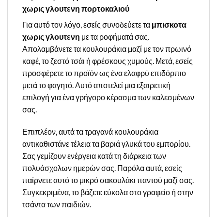
χωρις γλουτενη πορτοκαλιού
Για αυτό τον λόγο, εσείς συνοδεύετε τα
μπισκοτα
χωρις γλουτενη
με τα ροφήματά σας.
Απολαμβάνετε τα κουλουράκια μαζί με τον πρωινό
καφέ, το ζεστό τσάι ή φρέσκους χυμούς. Μετά, εσείς
προσφέρετε το προϊόν ως ένα ελαφρύ επιδόρπιο
μετά το φαγητό. Αυτό αποτελεί μια εξαιρετική
επιλογή για ένα γρήγορο κέρασμα των καλεσμένων
σας.
Επιπλέον, αυτά τα τραγανά κουλουράκια
αντικαθιστάνε τέλεια τα βαριά γλυκά του εμπορίου.
Σας γεμίζουν ενέργεια κατά τη διάρκεια των
πολυάσχολων ημερών σας. Παρόλα αυτά, εσείς
παίρνετε αυτό το μικρό σακουλάκι παντού μαζί σας.
Συγκεκριμένα, το βάζετε εύκολα στο γραφείο ή στην
τσάντα των παιδιών.