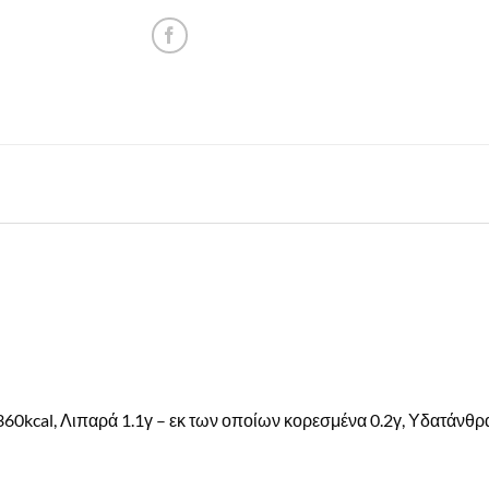
60kcal, Λιπαρά 1.1γ – εκ των οποίων κορεσμένα 0.2γ, Υδατάνθρα