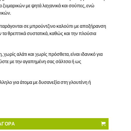
α ζυμαρικών με ψητά λαχανικά και σούπες, ενώ
νικών.
 παράγονται σε μπρούντζινο καλούπι με αποξήρανση
 τα θρεπτικά συστατικά, καθώς και την πλούσια
 χωρίς αλάτι και χωρίς πρόσθετα, είναι ιδανικό για
λαύστε με την αγαπημένη σας σάλτσα ή ως
λληλο για άτομα με δυσανεξία στη γλουτένη ή
 Γλουτένη ποσότητα
ΑΓΟΡΑ