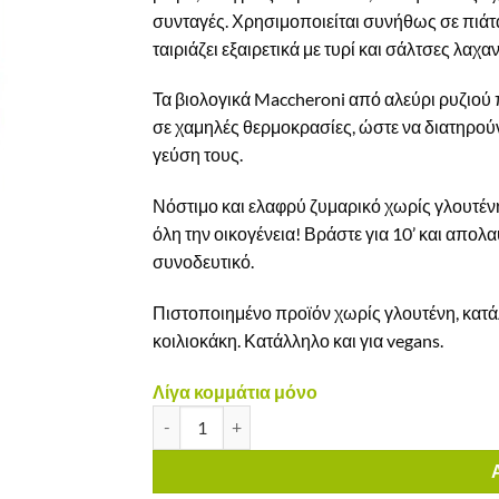
συνταγές. Χρησιμοποιείται συνήθως σε πιάτ
ταιριάζει εξαιρετικά με τυρί και σάλτσες λαχα
Τα βιολογικά Maccheroni από αλεύρι ρυζιού
σε χαμηλές θερμοκρασίες, ώστε να διατηρούν
γεύση τους.
Νόστιμο και ελαφρύ ζυμαρικό χωρίς γλουτένη,
όλη την οικογένεια! Βράστε για 10’ και απο
συνοδευτικό.
Πιστοποιημένο προϊόν χωρίς γλουτένη, κατά
κοιλιοκάκη. Κατάλληλο και για vegans.
Λίγα κομμάτια μόνο
Maccheroni απο Λευκό Ρύζι Dalla Costa Χωρίς