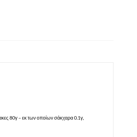
κες 80γ – εκ των οποίων σάκχαρα 0.1γ,