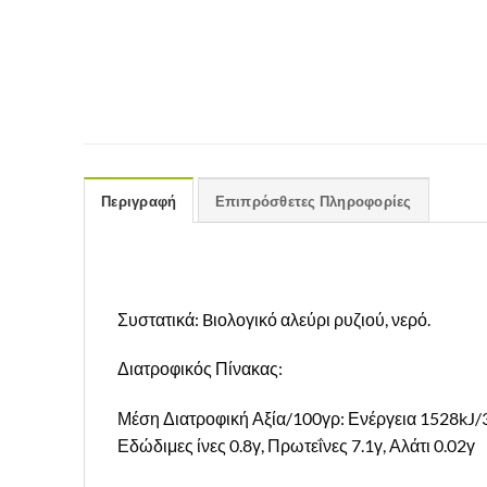
Περιγραφή
Επιπρόσθετες Πληροφορίες
Συστατικά: Bιολογικό αλεύρι ρυζιού, νερό.
Διατροφικός Πίνακας:
Μέση Διατροφική Αξία/100γρ: Ενέργεια 1528kJ/3
Εδώδιμες ίνες 0.8γ, Πρωτεΐνες 7.1γ, Αλάτι 0.02γ