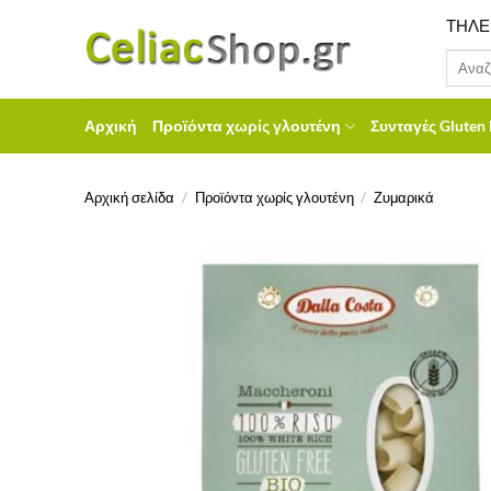
Μετάβαση
ΤΗΛΕ
στο
Αναζήτ
περιεχόμενο
για:
Αρχική
Προϊόντα χωρίς γλουτένη
Συνταγές Gluten 
Αρχική σελίδα
/
Προϊόντα χωρίς γλουτένη
/
Ζυμαρικά