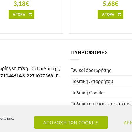
3,18
€
5,68
€
ΑΓΟΡΑ
ΑΓΟΡΑ
ΠΛΗΡΟΦΟΡΙΕΣ
χωρίς γλουτένη.
CeliacShop.gr,
Γενικοί όροι χρήσης
271044614
&
2271027368
E-
Πολιτική Απορρήτου
Πολιτική Cookies
Πολιτική επιστροφών – ακυ
Πολιτική αποστολών
σίες μας.
ΑΠΟΔΟΧΗ ΤΩΝ COOKIES
ΔΕ
Πολιτική τιμών