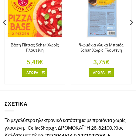
Βάση Πίτσας Schar Χωρίς
Ψωμάκια γλυκά Μπριός
Γλουτένη
Schar Χωρίς Γλουτένη
5,48
€
3,75
€
ΑΓΟΡΑ
ΑΓΟΡΑ
ΣΧΕΤΙΚΑ
Το μεγαλύτερο ηλεκτρονικό κατάστημα με προϊόντα χωρίς
γλουτένη.
CeliacShop.gr, ΔΡΟΜΟΚΑΪΤΗ 28, 82100, Χίος
Καλέστε μας τώρα:
2271044614
&
2271027368
E-