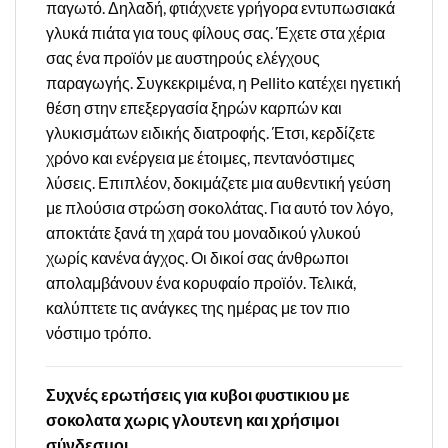
παγωτό. Δηλαδή, φτιάχνετε γρήγορα εντυπωσιακά
γλυκά πιάτα για τους φίλους σας. Έχετε στα χέρια
σας ένα προϊόν με αυστηρούς ελέγχους
παραγωγής. Συγκεκριμένα, η Pellito κατέχει ηγετική
θέση στην επεξεργασία ξηρών καρπών και
γλυκισμάτων ειδικής διατροφής. Έτσι, κερδίζετε
χρόνο και ενέργεια με έτοιμες, πεντανόστιμες
λύσεις. Επιπλέον, δοκιμάζετε μια αυθεντική γεύση
με πλούσια στρώση σοκολάτας. Για αυτό τον λόγο,
αποκτάτε ξανά τη χαρά του μοναδικού γλυκού
χωρίς κανένα άγχος. Οι δικοί σας άνθρωποι
απολαμβάνουν ένα κορυφαίο προϊόν. Τελικά,
καλύπτετε τις ανάγκες της ημέρας με τον πιο
νόστιμο τρόπο.
Συχνές ερωτήσεις για κυβοι φυστικιου με
σοκολατα χωρις γλουτενη και χρήσιμοι
σύνδεσμοι