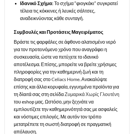
Ιδανικό Σχήμα:
Το σχήμα “φιογκάκι” συγκρατεί
τέλεια τις κόκκινες ή λευκές σάλτσες,
αναδεικνύοντας κάθε συνταγή.
Συμβουλές και Προτάσεις Μαγειρέματος
Βράστε τις φαρφάλες σε άφθονο αλατισμένο νερό
για τον προτεινόμενο χρόνο που αναγράφει η
συσκευασία, ώστε να πετύχετε το ιδανικό
αποτέλεσμα. Επίσης, μπορείτε να βρείτε χρήσιμες
πληροφορίες για την καθημερινή ζωή και τη
διατροφή σας στο
Celiacs Home
. Ανακαλύψτε
επίσης και άλλα κορυφαία, εγγυημένα προϊόντα για
τη δίαιτά σας στη σελίδα
Ζυμαρικά Χωρίς Γλουτένη
του eshop μας. Ωστόσο, μην ξεχνάτε να
εμπλουτίζετε την καθημερινότητά σας με ασφαλείς
και νόστιμες επιλογές. Με αυτόν τον τρόπο
μετατρέπετε τη σωστή διατροφή σε πραγματική
απόλαυση.