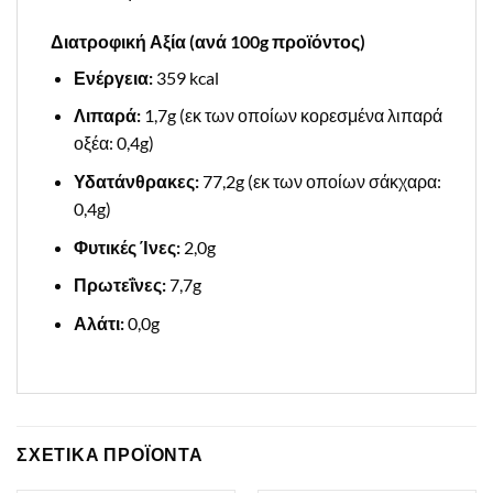
Διατροφική Αξία (ανά 100g προϊόντος)
Ενέργεια:
359 kcal
Λιπαρά:
1,7g (εκ των οποίων κορεσμένα λιπαρά
οξέα: 0,4g)
Υδατάνθρακες:
77,2g (εκ των οποίων σάκχαρα:
0,4g)
Φυτικές Ίνες:
2,0g
Πρωτεΐνες:
7,7g
Αλάτι:
0,0g
ΣΧΕΤΙΚΑ ΠΡΟΪΟΝΤΑ