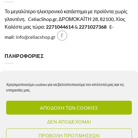
Το μεγαλύτερο ηλεκτρονικό κατάστημα με προϊόντα χωρίς
γλουτένη.
CeliacShop.gr, ΔΡΟΜΟΚΑΪΤΗ 28, 82100, Χίος
Καλέστε μας τώρα:
2271044614
&
2271027368
E-
mail:
info@celiacshop.gr
ΠΛΗΡΟΦΟΡΙΕΣ
Γενικοί όροι χρήσης
Χρησιμοποιούμε cookies για να βελτιστοποιούμε τον ιστότοπό μας και τις
Πολιτική Απορρήτου
υπηρεσίες μας.
Πολιτική Cookies
ΑΠΟΔΟΧΗ ΤΩΝ COOKIES
Πολιτική επιστροφών – ακυρώσεων
Πολιτική αποστολών
ΔΕΝ ΑΠΟΔΕΧΟΜΑΙ
Πολιτική τιμών
ΠΡΟΒΟΛΗ ΠΡΟΤΙΜΗΣΕΩΝ