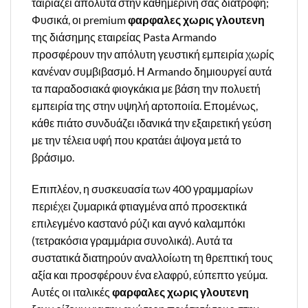
ταιριάζει απόλυτα στην καθημερινή σας διατροφή;
Φυσικά, οι premium
φαρφαλες χωρις γλουτενη
της διάσημης εταιρείας Pasta Armando
προσφέρουν την απόλυτη γευστική εμπειρία χωρίς
κανέναν συμβιβασμό. Η Armando δημιουργεί αυτά
τα παραδοσιακά φιογκάκια με βάση την πολυετή
εμπειρία της στην υψηλή αρτοποιία. Επομένως,
κάθε πιάτο συνδυάζει ιδανικά την εξαιρετική γεύση
με την τέλεια υφή που κρατάει άψογα μετά το
βράσιμο.
Επιπλέον, η συσκευασία των 400 γραμμαρίων
περιέχει ζυμαρικά φτιαγμένα από προσεκτικά
επιλεγμένο καστανό ρύζι και αγνό καλαμπόκι
(τετρακόσια γραμμάρια συνολικά). Αυτά τα
συστατικά διατηρούν αναλλοίωτη τη θρεπτική τους
αξία και προσφέρουν ένα ελαφρύ, εύπεπτο γεύμα.
Αυτές οι ιταλικές
φαρφαλες χωρις γλουτενη