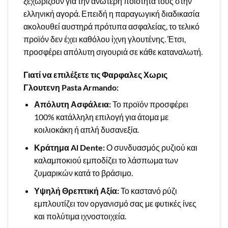
ξεχωρίζουν για την ανώτερη ποιότητά τους στην
ελληνική αγορά. Επειδή η παραγωγική διαδικασία
ακολουθεί αυστηρά πρότυπα ασφαλείας, το τελικό
προϊόν δεν έχει καθόλου ίχνη γλουτένης. Έτσι,
προσφέρει απόλυτη σιγουριά σε κάθε καταναλωτή.
Γιατί να επιλέξετε τις Φαρφαλες Χωρις
Γλουτενη Pasta Armando:
Απόλυτη Ασφάλεια:
Το προϊόν προσφέρει
100% κατάλληλη επιλογή για άτομα με
κοιλιοκάκη ή απλή δυσανεξία.
Κράτημα Al Dente:
Ο συνδυασμός ρυζιού και
καλαμποκιού εμποδίζει το λάσπωμα των
ζυμαρικών κατά το βράσιμο.
Υψηλή Θρεπτική Αξία:
Το καστανό ρύζι
εμπλουτίζει τον οργανισμό σας με φυτικές ίνες
και πολύτιμα ιχνοστοιχεία.