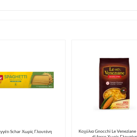
Κοχύλια Gnocchi Le Veneziane
γγέτι Schar Χωρίς Γλουτένη
di ferro Χωρίς Γλουτέν