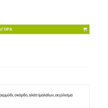
η ποσότητα
ΑΓΟΡΑ
ρεμμύδι, σκόρδο, αλάτι Ιμαλαΐων, εκχύλισμα