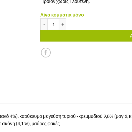
Προϊόν χωρίς Γλουτένη.
Λίγα κομμάτια μόνο
Chips Πρωτείνης BBQ PopCrop Χωρίς Γλουτέν
τανό 4%), καρύκευμα με γεύση τυριού -κρεμμυδιού 9,8% (μαγιά, κ
ε σκόνη (4,1 %), μαύρες φακές