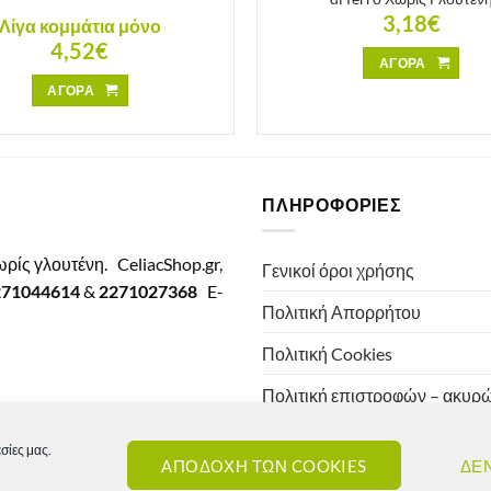
3,18
€
Λίγα κομμάτια μόνο
4,52
€
ΑΓΟΡΑ
ΑΓΟΡΑ
ΠΛΗΡΟΦΟΡΙΕΣ
χωρίς γλουτένη.
CeliacShop.gr,
Γενικοί όροι χρήσης
271044614
&
2271027368
E-
Πολιτική Απορρήτου
Πολιτική Cookies
Πολιτική επιστροφών – ακυ
Πολιτική αποστολών
σίες μας.
ΑΠΟΔΟΧΗ ΤΩΝ COOKIES
ΔΕ
Πολιτική τιμών