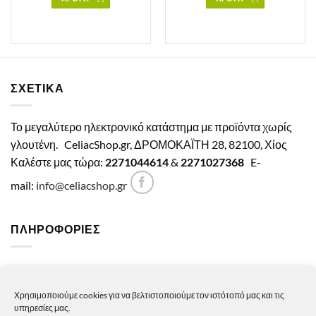
ΣΧΕΤΙΚΑ
Το μεγαλύτερο ηλεκτρονικό κατάστημα με προϊόντα χωρίς
γλουτένη.
CeliacShop.gr, ΔΡΟΜΟΚΑΪΤΗ 28, 82100, Χίος
Καλέστε μας τώρα:
2271044614
&
2271027368
E-
mail:
info@celiacshop.gr
ΠΛΗΡΟΦΟΡΙΕΣ
Γενικοί όροι χρήσης
Χρησιμοποιούμε cookies για να βελτιστοποιούμε τον ιστότοπό μας και τις
Πολιτική Απορρήτου
υπηρεσίες μας.