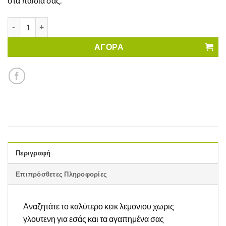
στα παιδιά σας.
Κέικ Λεμόνι Balviten Χωρίς Γλουτένη ποσότητα
ΑΓΟΡΑ
Περιγραφή
Επιπρόσθετες Πληροφορίες
Αναζητάτε το καλύτερο κεικ λεμονιου χωρις
γλουτενη για εσάς και τα αγαπημένα σας