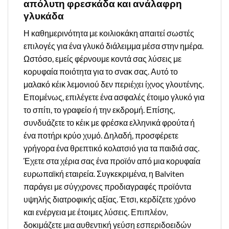
απόλυτη φρεσκάδα και ανάλαφρη
γλυκάδα
Η καθημερινότητα με κοιλιοκάκη απαιτεί σωστές
επιλογές για ένα γλυκό διάλειμμα μέσα στην ημέρα.
Ωστόσο, εμείς φέρνουμε κοντά σας λύσεις με
κορυφαία ποιότητα για το σνακ σας. Αυτό το
μαλακό κέικ λεμονιού δεν περιέχει ίχνος γλουτένης.
Επομένως, επιλέγετε ένα ασφαλές έτοιμο γλυκό για
το σπίτι, το γραφείο ή την εκδρομή. Επίσης,
συνδυάζετε το κέικ με φρέσκα ελληνικά φρούτα ή
ένα ποτήρι κρύο χυμό. Δηλαδή, προσφέρετε
γρήγορα ένα θρεπτικό κολατσιό για τα παιδιά σας.
Έχετε στα χέρια σας ένα προϊόν από μια κορυφαία
ευρωπαϊκή εταιρεία. Συγκεκριμένα, η Balviten
παράγει με σύγχρονες προδιαγραφές προϊόντα
υψηλής διατροφικής αξίας. Έτσι, κερδίζετε χρόνο
και ενέργεια με έτοιμες λύσεις. Επιπλέον,
δοκιμάζετε μια αυθεντική γεύση εσπεριδοειδών