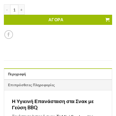
Mini Crackers BBQ il Forno di Zeno Χωρίς Γλουτένη ποσότητα
ΑΓΟΡΑ
Περιγραφή
Επιπρόσθετες Πληροφορίες
Η Υγιεινή Επανάσταση στα Σνακ με
Γεύση BBQ