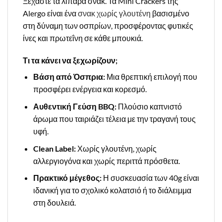
Ξεχάστε τα λιπαρά σνακ. Τα Mini Crackers της
Alergo είναι ένα
σνακ χωρίς γλουτένη
βασισμένο
στη δύναμη των οσπρίων, προσφέροντας φυτικές
ίνες και πρωτεΐνη σε κάθε μπουκιά.
Τι τα κάνει να ξεχωρίζουν;
Βάση από Όσπρια:
Μια θρεπτική επιλογή που
προσφέρει ενέργεια και κορεσμό.
Αυθεντική Γεύση BBQ:
Πλούσιο καπνιστό
άρωμα που ταιριάζει τέλεια με την τραγανή τους
υφή.
Clean Label:
Χωρίς γλουτένη, χωρίς
αλλεργιογόνα και χωρίς περιττά πρόσθετα.
Πρακτικό μέγεθος:
Η συσκευασία των 40g είναι
ιδανική για το σχολικό κολατσιό ή το διάλειμμα
στη δουλειά.