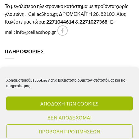
Το μεγαλύτερο ηλεκτρονικό κατάστημα με προϊόντα χωρίς
γλουτένη.
CeliacShop.gr, ΔΡΟΜΟΚΑΪΤΗ 28, 82100, Χίος
Καλέστε μας τώρα:
2271044614
&
2271027368
E-
mail:
info@celiacshop.gr
ΠΛΗΡΟΦΟΡΙΕΣ
Γενικοί όροι χρήσης
Χρησιμοποιούμε cookies για να βελτιστοποιούμε τον ιστότοπό μας και τις
Πολιτική Απορρήτου
υπηρεσίες μας.
Πολιτική Cookies
ΑΠΟΔΟΧΗ ΤΩΝ COOKIES
Πολιτική επιστροφών – ακυρώσεων
Πολιτική αποστολών
ΔΕΝ ΑΠΟΔΕΧΟΜΑΙ
Πολιτική τιμών
ΠΡΟΒΟΛΗ ΠΡΟΤΙΜΗΣΕΩΝ