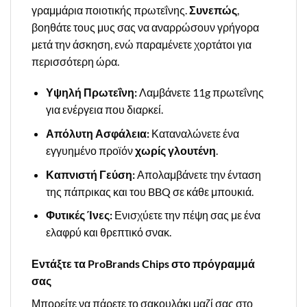
γραμμάρια ποιοτικής πρωτεΐνης.
Συνεπώς
,
βοηθάτε τους μυς σας να αναρρώσουν γρήγορα
μετά την άσκηση, ενώ παραμένετε χορτάτοι για
περισσότερη ώρα.
Υψηλή Πρωτεΐνη:
Λαμβάνετε 11g πρωτεΐνης
για ενέργεια που διαρκεί.
Απόλυτη Ασφάλεια:
Καταναλώνετε ένα
εγγυημένο προϊόν
χωρίς γλουτένη
.
Καπνιστή Γεύση:
Απολαμβάνετε την ένταση
της πάπρικας και του BBQ σε κάθε μπουκιά.
Φυτικές Ίνες:
Ενισχύετε την πέψη σας με ένα
ελαφρύ και θρεπτικό σνακ.
Εντάξτε τα ProBrands Chips στο πρόγραμμά
σας
Μπορείτε να πάρετε το σακουλάκι μαζί σας στο