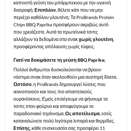
καπνιστή γεύση του μπάρμπεκιου με την υγιεινή
διατροφή;
Επιπλέον
, θέλετε κάτι που να μην
περιέχει καθόλου γλουτένη; Τα ProBrands Protein
Chips BBQ Paprika προσφέρουν ακριβώς αυτό
που χρειάζεστε. Αυτά τα πρωτεϊνικά τσιπς
αλλάζουν τα δεδομένα στα σνακ
χωρίς γλουτένη
,
προσφέροντας απόλαυση χωρίς τύψεις.
Γιατί να δοκιμάσετε τη γεύση BBQ Paprika;
Πολλοί άνθρωποι δυσκολεύονται να βρουν
νόστιμα σνακ όταν ακολουθούν μια αυστηρή δίαιτα.
Ωστόσο
, η ProBrands δημιουργεί λύσεις που
ικανοποιούν και τους πιο απαιτητικούς
ουρανίσκους. Εμείς επιλέγουμε να ψήνουμε τα
τσιπς στον φούρνο και αποφεύγουμε το
παραδοσιακό τηγάνισμα.
Ως αποτέλεσμα
, εσείς
καταναλώνετε πολύ λιγότερα λιπαρά και θερμίδες.
Επίσης
, κάθε συσκευασία σας προσφέρει 11