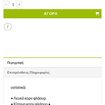
Ριγκατόνι La Pasta di Francesca Χωρίς Γλουτένη ποσότητα
ΑΓΟΡΑ
Περιγραφή
Επιπρόσθετες Πληροφορίες
υστατικά:
• Λευκό κορν φλάουρ
• Κίτρινο κορν φλάουρ •