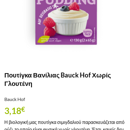
Πουτίγκα Βανίλιας Bauck Hof Χωρίς
Γλουτένη
Bauck Hof
3,18
€
Η βιολογική μας πουτίγκα σιμιγδαλιού παρασκευάζεται από
ρύζι, το οποίο είναι φυσικά χωρίς γλουτένη. Έτσι, κανείς δεν