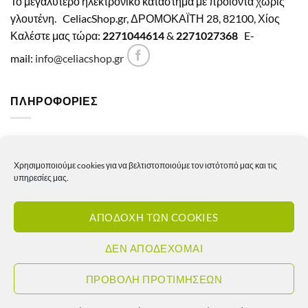
Το μεγαλύτερο ηλεκτρονικό κατάστημα με προϊόντα χωρίς
γλουτένη.
CeliacShop.gr, ΔΡΟΜΟΚΑΪΤΗ 28, 82100, Χίος
Καλέστε μας τώρα:
2271044614
&
2271027368
E-
mail:
info@celiacshop.gr
ΠΛΗΡΟΦΟΡΙΕΣ
Γενικοί όροι χρήσης
Χρησιμοποιούμε cookies για να βελτιστοποιούμε τον ιστότοπό μας και τις
Πολιτική Απορρήτου
υπηρεσίες μας.
Πολιτική Cookies
ΑΠΟΔΟΧΗ ΤΩΝ COOKIES
Πολιτική επιστροφών – ακυρώσεων
Πολιτική αποστολών
ΔΕΝ ΑΠΟΔΕΧΟΜΑΙ
Πολιτική τιμών
ΠΡΟΒΟΛΗ ΠΡΟΤΙΜΗΣΕΩΝ