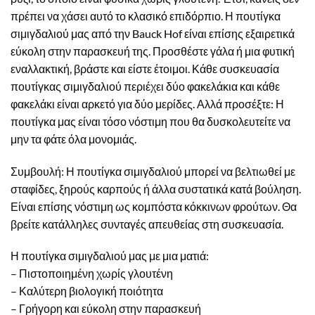
πρέπει να χάσει αυτό το κλασικό επιδόρπιο. Η πουτίγκα
σιμιγδαλιού μας από την Bauck Hof είναι επίσης εξαιρετικά
εύκολη στην παρασκευή της. Προσθέστε γάλα ή μια φυτική
εναλλακτική, βράστε και είστε έτοιμοι. Κάθε συσκευασία
πουτίγκας σιμιγδαλιού περιέχει δύο φακελάκια και κάθε
φακελάκι είναι αρκετό για δύο μερίδες. Αλλά προσέξτε: Η
πουτίγκα μας είναι τόσο νόστιμη που θα δυσκολευτείτε να
μην τα φάτε όλα μονομιάς.
Συμβουλή: Η πουτίγκα σιμιγδαλιού μπορεί να βελτιωθεί με
σταφίδες, ξηρούς καρπούς ή άλλα συστατικά κατά βούληση.
Είναι επίσης νόστιμη ως κομπόστα κόκκινων φρούτων. Θα
βρείτε κατάλληλες συνταγές απευθείας στη συσκευασία.
Η πουτίγκα σιμιγδαλιού μας με μια ματιά:
– Πιστοποιημένη χωρίς γλουτένη
– Καλύτερη βιολογική ποιότητα
– Γρήγορη και εύκολη στην παρασκευή