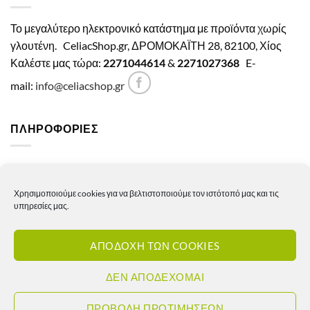
Το μεγαλύτερο ηλεκτρονικό κατάστημα με προϊόντα χωρίς
γλουτένη.
CeliacShop.gr, ΔΡΟΜΟΚΑΪΤΗ 28, 82100, Χίος
Καλέστε μας τώρα:
2271044614
&
2271027368
E-
mail:
info@celiacshop.gr
ΠΛΗΡΟΦΟΡΙΕΣ
Γενικοί όροι χρήσης
Χρησιμοποιούμε cookies για να βελτιστοποιούμε τον ιστότοπό μας και τις
Πολιτική Απορρήτου
υπηρεσίες μας.
Πολιτική Cookies
ΑΠΟΔΟΧΗ ΤΩΝ COOKIES
Πολιτική επιστροφών – ακυρώσεων
Πολιτική αποστολών
ΔΕΝ ΑΠΟΔΕΧΟΜΑΙ
Πολιτική τιμών
ΠΡΟΒΟΛΗ ΠΡΟΤΙΜΗΣΕΩΝ