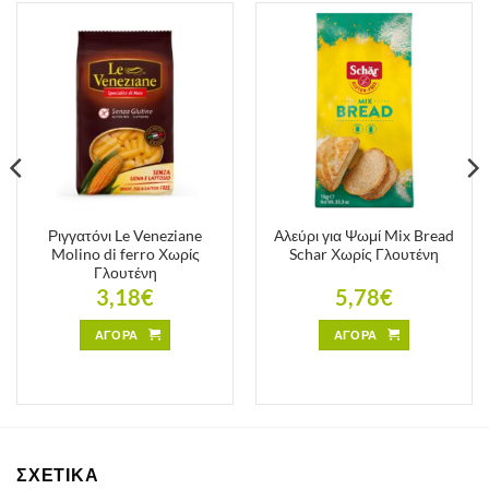
Ριγγατόνι Le Veneziane
Αλεύρι για Ψωμί Mix Bread
Molino di ferro Χωρίς
Schar Χωρίς Γλουτένη
Γλουτένη
3,18
€
5,78
€
ΑΓΟΡΑ
ΑΓΟΡΑ
ΣΧΕΤΙΚΑ