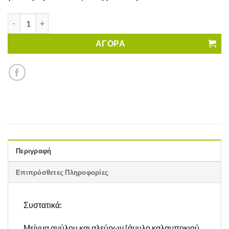
Παξιμαδάκια Toblix Πάπρικα Moramarco Χωρίς Γλουτένη ποσότη
ΑΓΟΡΑ
Περιγραφή
Επιπρόσθετες Πληροφορίες
Συστατικά:
Μείγμα αμύλου και αλεύρων [άμυλο καλαμποκιού