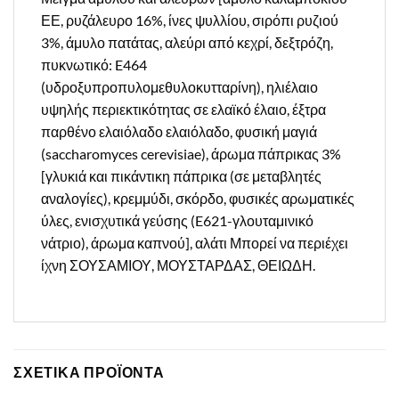
ΕΕ, ρυζάλευρο 16%, ίνες ψυλλίου, σιρόπι ρυζιού
3%, άμυλο πατάτας, αλεύρι από κεχρί, δεξτρόζη,
πυκνωτικό: E464
(υδροξυπροπυλομεθυλοκυτταρίνη), ηλιέλαιο
υψηλής περιεκτικότητας σε ελαϊκό έλαιο, έξτρα
παρθένο ελαιόλαδο ελαιόλαδο, φυσική μαγιά
(saccharomyces cerevisiae), άρωμα πάπρικας 3%
[γλυκιά και πικάντικη πάπρικα (σε μεταβλητές
αναλογίες), κρεμμύδι, σκόρδο, φυσικές αρωματικές
ύλες, ενισχυτικά γεύσης (E621-γλουταμινικό
νάτριο), άρωμα καπνού], αλάτι Μπορεί να περιέχει
ίχνη ΣΟΥΣΑΜΙΟΥ, ΜΟΥΣΤΑΡΔΑΣ, ΘΕΙΩΔΗ.
ΣΧΕΤΙΚΑ ΠΡΟΪΟΝΤΑ