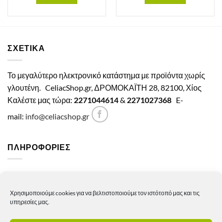
ΣΧΕΤΙΚΑ
Το μεγαλύτερο ηλεκτρονικό κατάστημα με προϊόντα χωρίς
γλουτένη.
CeliacShop.gr, ΔΡΟΜΟΚΑΪΤΗ 28, 82100, Χίος
Καλέστε μας τώρα:
2271044614
&
2271027368
E-
mail:
info@celiacshop.gr
ΠΛΗΡΟΦΟΡΙΕΣ
Γενικοί όροι χρήσης
Χρησιμοποιούμε cookies για να βελτιστοποιούμε τον ιστότοπό μας και τις
Πολιτική Απορρήτου
υπηρεσίες μας.
Πολιτική Cookies