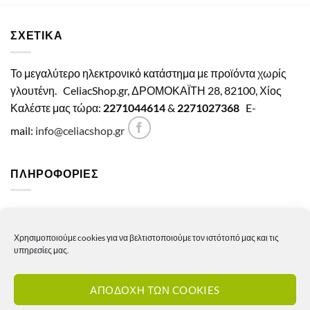
ΣΧΕΤΙΚΑ
Το μεγαλύτερο ηλεκτρονικό κατάστημα με προϊόντα χωρίς
γλουτένη.
CeliacShop.gr, ΔΡΟΜΟΚΑΪΤΗ 28, 82100, Χίος
Καλέστε μας τώρα:
2271044614
&
2271027368
E-
mail:
info@celiacshop.gr
ΠΛΗΡΟΦΟΡΙΕΣ
Γενικοί όροι χρήσης
Χρησιμοποιούμε cookies για να βελτιστοποιούμε τον ιστότοπό μας και τις
Πολιτική Απορρήτου
υπηρεσίες μας.
Πολιτική Cookies
ΑΠΟΔΟΧΗ ΤΩΝ COOKIES
Πολιτική επιστροφών – ακυρώσεων