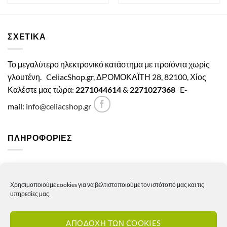
ΣΧΕΤΙΚΑ
Το μεγαλύτερο ηλεκτρονικό κατάστημα με προϊόντα χωρίς
γλουτένη.
CeliacShop.gr, ΔΡΟΜΟΚΑΪΤΗ 28, 82100, Χίος
Καλέστε μας τώρα:
2271044614
&
2271027368
E-
mail:
info@celiacshop.gr
ΠΛΗΡΟΦΟΡΙΕΣ
Γενικοί όροι χρήσης
Χρησιμοποιούμε cookies για να βελτιστοποιούμε τον ιστότοπό μας και τις
Πολιτική Απορρήτου
υπηρεσίες μας.
Πολιτική Cookies
ΑΠΟΔΟΧΗ ΤΩΝ COOKIES
Πολιτική επιστροφών – ακυρώσεων