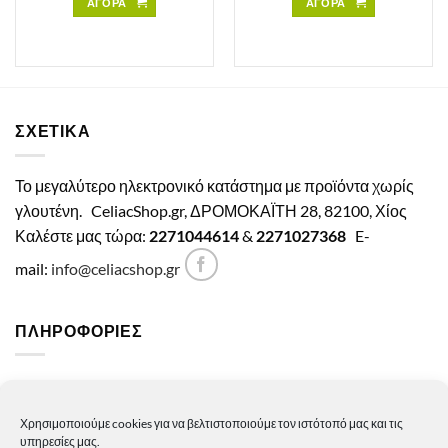
ΑΓΟΡΑ
ΑΓΟΡΑ
ΣΧΕΤΙΚΑ
Το μεγαλύτερο ηλεκτρονικό κατάστημα με προϊόντα χωρίς
γλουτένη.
CeliacShop.gr, ΔΡΟΜΟΚΑΪΤΗ 28, 82100, Χίος
Καλέστε μας τώρα:
2271044614
&
2271027368
E-
mail:
info@celiacshop.gr
ΠΛΗΡΟΦΟΡΙΕΣ
Γενικοί όροι χρήσης
Χρησιμοποιούμε cookies για να βελτιστοποιούμε τον ιστότοπό μας και τις
Πολιτική Απορρήτου
υπηρεσίες μας.