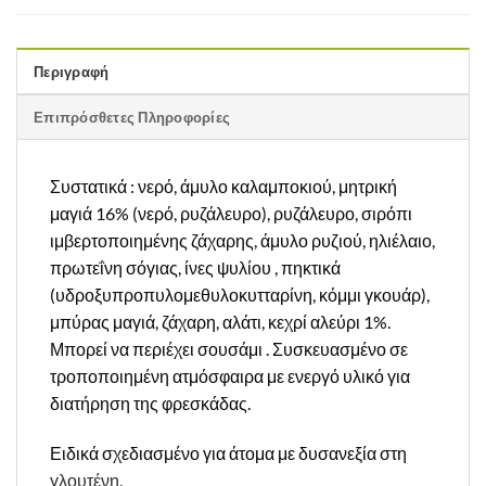
Περιγραφή
Επιπρόσθετες Πληροφορίες
Συστατικά : νερό, άμυλο καλαμποκιού, μητρική
μαγιά 16% (νερό, ρυζάλευρο), ρυζάλευρο, σιρόπι
ιμβερτοποιημένης ζάχαρης, άμυλο ρυζιού, ηλιέλαιο,
πρωτεΐνη σόγιας, ίνες ψυλίου , πηκτικά
(υδροξυπροπυλομεθυλοκυτταρίνη, κόμμι γκουάρ),
μπύρας μαγιά, ζάχαρη, αλάτι, κεχρί αλεύρι 1%.
Μπορεί να περιέχει σουσάμι . Συσκευασμένο σε
τροποποιημένη ατμόσφαιρα με ενεργό υλικό για
διατήρηση της φρεσκάδας.
Ειδικά σχεδιασμένο για άτομα με δυσανεξία στη
γλουτένη.