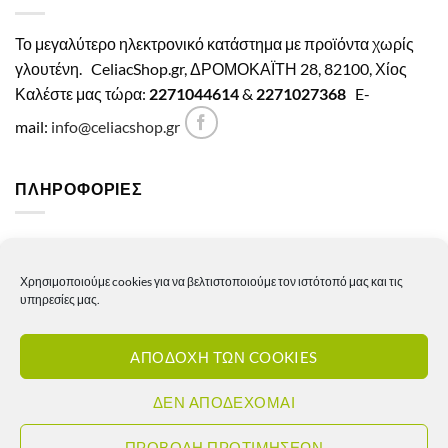
Το μεγαλύτερο ηλεκτρονικό κατάστημα με προϊόντα χωρίς
γλουτένη.
CeliacShop.gr, ΔΡΟΜΟΚΑΪΤΗ 28, 82100, Χίος
Καλέστε μας τώρα:
2271044614
&
2271027368
E-
mail:
info@celiacshop.gr
ΠΛΗΡΟΦΟΡΙΕΣ
Γενικοί όροι χρήσης
Χρησιμοποιούμε cookies για να βελτιστοποιούμε τον ιστότοπό μας και τις
Πολιτική Απορρήτου
υπηρεσίες μας.
Πολιτική Cookies
ΑΠΟΔΟΧΗ ΤΩΝ COOKIES
Πολιτική επιστροφών – ακυρώσεων
Πολιτική αποστολών
ΔΕΝ ΑΠΟΔΕΧΟΜΑΙ
Πολιτική τιμών
ΠΡΟΒΟΛΗ ΠΡΟΤΙΜΗΣΕΩΝ