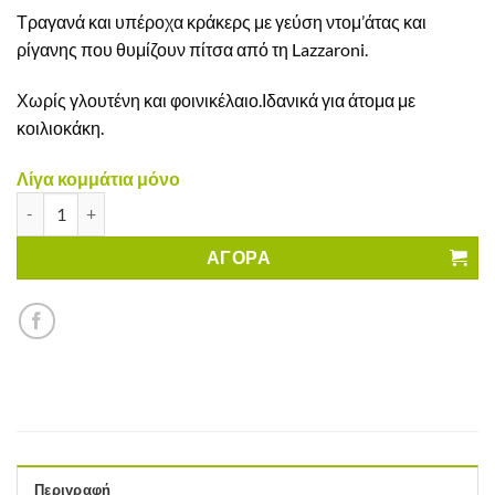
Τραγανά και υπέροχα κράκερς με γεύση ντομ’άτας και
ρίγανης που θυμίζουν πίτσα από τη Lazzaroni.
Χωρίς γλουτένη και φοινικέλαιο.Ιδανικά για άτομα με
κοιλιοκάκη.
Λίγα κομμάτια μόνο
Κράκερς με γεύση Πίτσα Lazzaroni Χωρίς Γλουτένη ποσότητα
ΑΓΟΡΑ
Περιγραφή