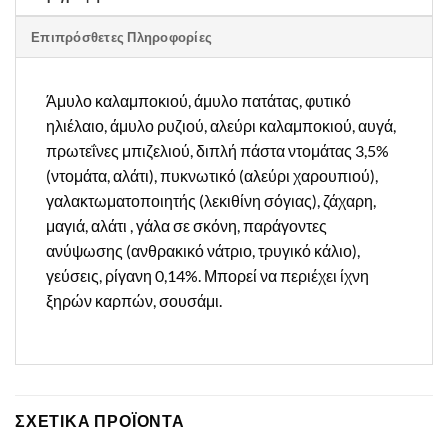
Επιπρόσθετες Πληροφορίες
Άμυλο καλαμποκιού, άμυλο πατάτας, φυτικό
ηλιέλαιο, άμυλο ρυζιού, αλεύρι καλαμποκιού, αυγά,
πρωτεΐνες μπιζελιού, διπλή πάστα ντομάτας 3,5%
(ντομάτα, αλάτι), πυκνωτικό (αλεύρι χαρουπιού),
γαλακτωματοποιητής (λεκιθίνη σόγιας), ζάχαρη,
μαγιά, αλάτι
, γάλα σε σκόνη, παράγοντες
ανύψωσης (ανθρακικό νάτριο, τρυγικό κάλιο),
γεύσεις, ρίγανη 0,14%.
Μπορεί να περιέχει ίχνη
ξηρών καρπών, σουσάμι.
ΣΧΕΤΙΚΑ ΠΡΟΪΟΝΤΑ