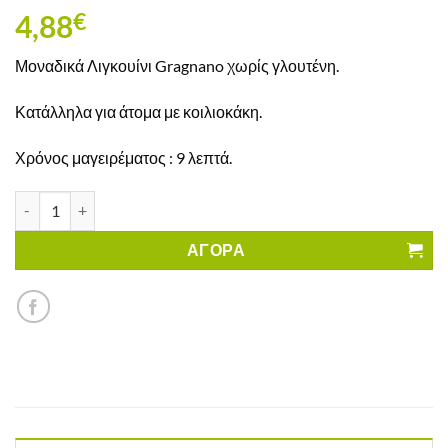
4,88
€
Μοναδικά Λιγκουίνι Gragnano χωρίς γλουτένη.
Κατάλληλα για άτομα με κοιλιοκάκη.
Χρόνος μαγειρέματος : 9 λεπτά.
Κοχύλια Γίγας Lumaconi Gragnano Χωρίς Γλουτένη ποσότητα
ΑΓΟΡΑ