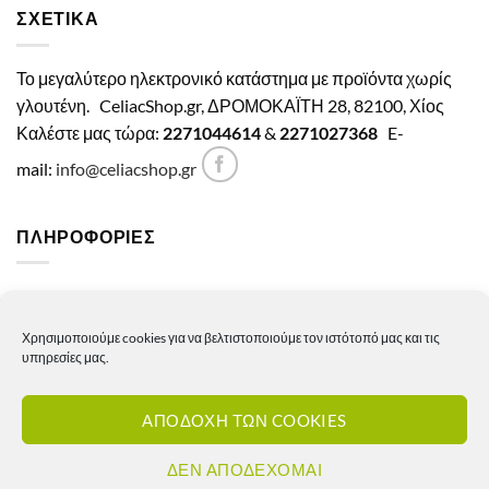
ΣΧΕΤΙΚΑ
Το μεγαλύτερο ηλεκτρονικό κατάστημα με προϊόντα χωρίς
γλουτένη.
CeliacShop.gr, ΔΡΟΜΟΚΑΪΤΗ 28, 82100, Χίος
Καλέστε μας τώρα:
2271044614
&
2271027368
E-
mail:
info@celiacshop.gr
ΠΛΗΡΟΦΟΡΙΕΣ
Γενικοί όροι χρήσης
Χρησιμοποιούμε cookies για να βελτιστοποιούμε τον ιστότοπό μας και τις
Πολιτική Απορρήτου
υπηρεσίες μας.
Πολιτική Cookies
ΑΠΟΔΟΧΗ ΤΩΝ COOKIES
Πολιτική επιστροφών – ακυρώσεων
Πολιτική αποστολών
ΔΕΝ ΑΠΟΔΕΧΟΜΑΙ