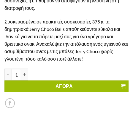
δυσανεξίες ή επιθυμούν να αποφύγουν τη γλουτένη στη
διατροφή τους.
Συσκευασμένα σε πρακτικές συσκευασίες 375 g, τα
δημητριακά Jerry Choco Balls αποθηκεύονται εύκολα και
ιδανικά για να τα πάρετε μαζί σας για ένα γρήγορο και
θρεπτικό σνακ. Ανακαλύψτε την απόλαυση ενός υγιεινού και
ασυμβίβαστου σνακ με τις μπάλες Jerry Choco χωρίς
γλουτένη: τόσο καλό όσο ποτέ άλλοτε!
Δημητριακά Choco Balls Jerry Χωρίς Γλουτένη ποσότητα
ΑΓΟΡΑ