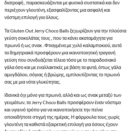
διατροφή , παρασκευάζονται με φυσικά συστατικά και δεν
περιέχουν γλουτένη, εξασφαλίζοντας μια ασφαλή και
νόστιμη επιλογή για όλους.
Τα Gluten Out Jerry Choco Balls ξεχωρίζουν για την πλούσια
γεύση σοκολάτας τους , που τα κάνει ακαταμάχητα για
πρωινό ή ως σνακ . Φτιαγμένα με χυλό καλαμποκιού, αυτά
τα δημητριακά προσφέρουν μια ικανοποιητική τραγανή
γεύση που συνδυάζεται τέλεια τόσο με το παραδοσιακό
γάλα όσο και με εναλλακτικές με βάση τα φυτά, όπως γάλα
αμυγδάλου, σόγιας ή βρώμης, εμπλουτίζοντας το πρωινό
σας με μια νότα γλυκύτητας.
Ιδανικά όχι μόνο για πρωινό, αλλά και ως σνακ μεταξύ των
γευμάτων, τα Jerry Choco Balls προσφέρουν έναν νόστιμο
και υγιεινό τρόπο για να ικανοποιήσετε την πείνα
οποιαδήποτε στιγμή της ημέρας. Η φόρμουλα τους χωρίς
γλουτένη τα καθιστά εξαιρετική επιλογή για όσους έχουν