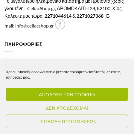
Το μεγαλύτερο ηλεκτρονικό κατάστημα με προϊόντα χωρίς
γλουτένη.
CeliacShop.gr, ΔΡΟΜΟΚΑΪΤΗ 28, 82100, Χίος
Καλέστε μας τώρα:
2271044614
&
2271027368
E-
mail:
info@celiacshop.gr
ΠΛΗΡΟΦΟΡΙΕΣ
Γενικοί όροι χρήσης
Χρησιμοποιούμε cookies για να βελτιστοποιούμε τον ιστότοπό μας και τις
Πολιτική Απορρήτου
υπηρεσίες μας.
Πολιτική Cookies
ΑΠΟΔΟΧΗ ΤΩΝ COOKIES
Πολιτική επιστροφών – ακυρώσεων
Πολιτική αποστολών
ΔΕΝ ΑΠΟΔΕΧΟΜΑΙ
Πολιτική τιμών
ΠΡΟΒΟΛΗ ΠΡΟΤΙΜΗΣΕΩΝ