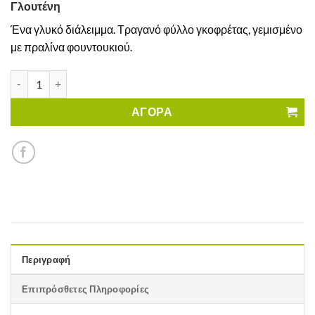
Γλουτένη
Ένα γλυκό διάλειμμα. Τραγανό φύλλο γκοφρέτας, γεμισμένο
με πραλίνα φουντουκιού.
Γκοφρετίνια με Πραλίνα Φουντουκιού Schar Χωρίς Γλουτένη πο
ΑΓΟΡΑ
Περιγραφή
Επιπρόσθετες Πληροφορίες