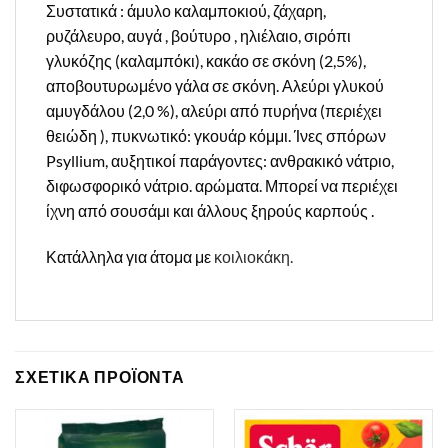
Συστατικά : άμυλο καλαμποκιού, ζάχαρη,
ρυζάλευρο, αυγά , βούτυρο , ηλιέλαιο, σιρόπι
γλυκόζης (καλαμπόκι), κακάο σε σκόνη (2,5%),
αποβουτυρωμένο γάλα σε σκόνη. Αλεύρι γλυκού
αμυγδάλου (2,0 %), αλεύρι από πυρήνα (περιέχει
θειώδη ), πυκνωτικό: γκουάρ κόμμι. Ίνες σπόρων
Psyllium, αυξητικοί παράγοντες: ανθρακικό νάτριο,
διφωσφορικό νάτριο. αρώματα. Μπορεί να περιέχει
ίχνη από σουσάμι και άλλους ξηρούς καρπούς .
Κατάλληλα για άτομα με
κοιλιοκάκη.
ΣΧΕΤΙΚΑ ΠΡΟΪΟΝΤΑ