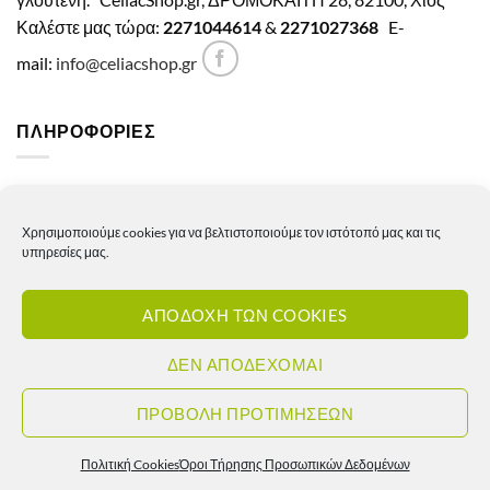
Καλέστε μας τώρα:
2271044614
&
2271027368
E-
mail:
info@celiacshop.gr
ΠΛΗΡΟΦΟΡΙΕΣ
Γενικοί όροι χρήσης
Χρησιμοποιούμε cookies για να βελτιστοποιούμε τον ιστότοπό μας και τις
Πολιτική Απορρήτου
υπηρεσίες μας.
Πολιτική Cookies
ΑΠΟΔΟΧΗ ΤΩΝ COOKIES
Πολιτική επιστροφών – ακυρώσεων
Πολιτική αποστολών
ΔΕΝ ΑΠΟΔΕΧΟΜΑΙ
Πολιτική τιμών
ΠΡΟΒΟΛΗ ΠΡΟΤΙΜΗΣΕΩΝ
Πολιτική Cookies
Όροι Τήρησης Προσωπικών Δεδομένων
Copyright 2026 ©
Celiacshop.gr