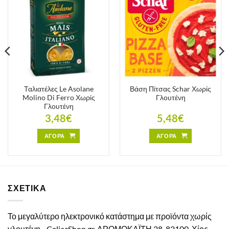
Ταλιατέλες Le Asolane
Βάση Πίτσας Schar Χωρίς
Molino Di Ferro Χωρίς
Γλουτένη
Γλουτένη
3,48
€
5,48
€
ΑΓΟΡΑ
ΑΓΟΡΑ
ΣΧΕΤΙΚΑ
Το μεγαλύτερο ηλεκτρονικό κατάστημα με προϊόντα χωρίς
γλουτένη.
CeliacShop.gr, ΔΡΟΜΟΚΑΪΤΗ 28, 82100, Χίος