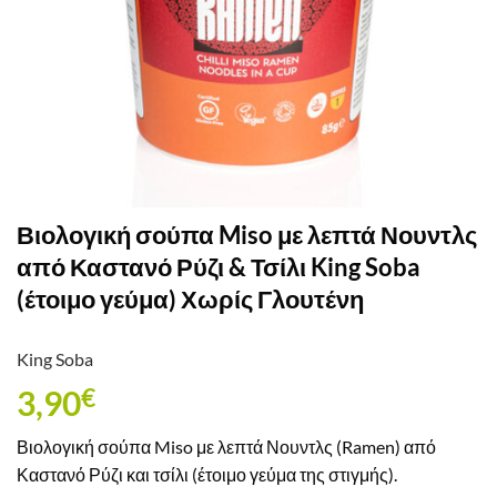
Βιολογική σούπα Miso με λεπτά Νουντλς
από Καστανό Ρύζι & Τσίλι King Soba
(έτοιμο γεύμα) Χωρίς Γλουτένη
King Soba
3,90
€
Βιολογική σούπα Miso με λεπτά Νουντλς (Ramen) από
Καστανό Ρύζι και τσίλι (έτοιμο γεύμα της στιγμής).