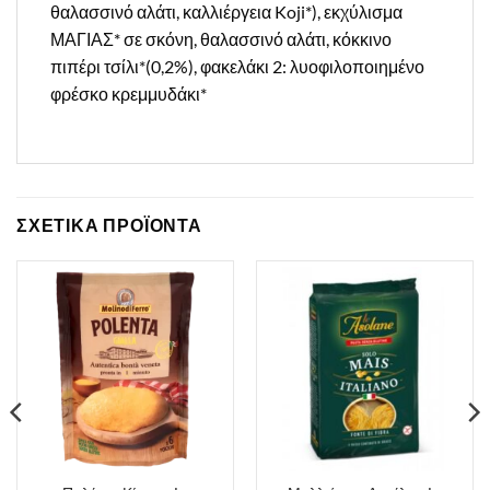
θαλασσινό αλάτι, καλλιέργεια Koji*), εκχύλισμα
ΜΑΓΙΑΣ* σε σκόνη, θαλασσινό αλάτι, κόκκινο
πιπέρι τσίλι*(0,2%), φακελάκι 2: λυοφιλοποιημένο
φρέσκο κρεμμυδάκι*
ΣΧΕΤΙΚΑ ΠΡΟΪΟΝΤΑ