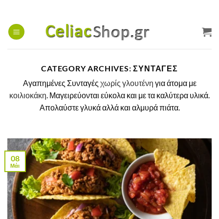
Μετάβαση
στο
περιεχόμενο
CATEGORY ARCHIVES:
ΣΥΝΤΑΓΕΣ
Αγαπημένες Συνταγές
χωρίς γλουτένη
για άτομα με
κοιλιοκάκη
. Μαγειρεύονται εύκολα και με τα καλύτερα υλικά.
Απολαύστε γλυκά αλλά και αλμυρά πιάτα.
08
Μάι