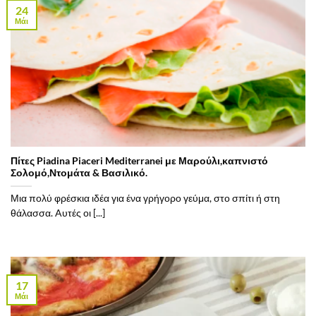
24
Μάι
Πίτες Piadina Piaceri Mediterranei με Μαρούλι,καπνιστό
Σολομό,Ντομάτα & Βασιλικό.
Μια πολύ φρέσκια ιδέα για ένα γρήγορο γεύμα, στο σπίτι ή στη
θάλασσα. Aυτές οι [...]
17
Μάι