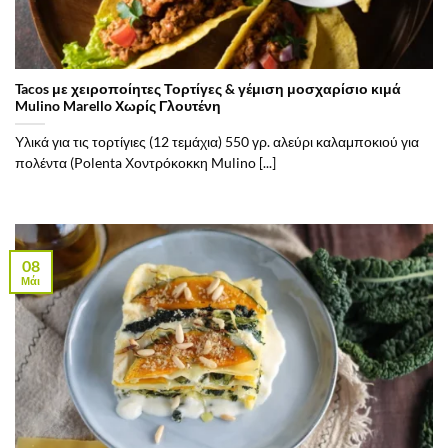
Tacos με χειροποίητες Τορτίγες & γέμιση μοσχαρίσιο κιμά
Mulino Marello Χωρίς Γλουτένη
Υλικά για τις τορτίγιες (12 τεμάχια) 550 γρ. αλεύρι καλαμποκιού για
πολέντα (Polenta Χοντρόκοκκη Mulino [...]
08
Μάι