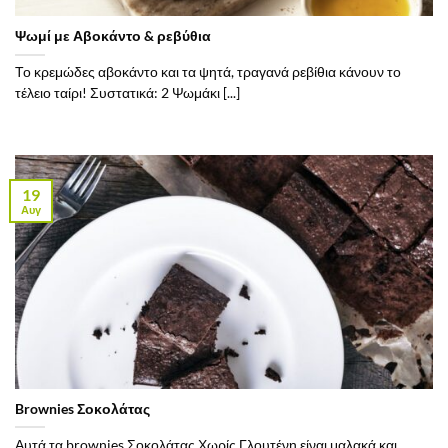
Ψωμί με Αβοκάντο & ρεβύθια
Το κρεμώδες αβοκάντο και τα ψητά, τραγανά ρεβίθια κάνουν το
τέλειο ταίρι! Συστατικά: 2 Ψωμάκι [...]
19
Αυγ
Brownies Σοκολάτας
Αυτά τα brownies Σοκολάτας Χωρίς Γλουτένη είναι μαλακά και