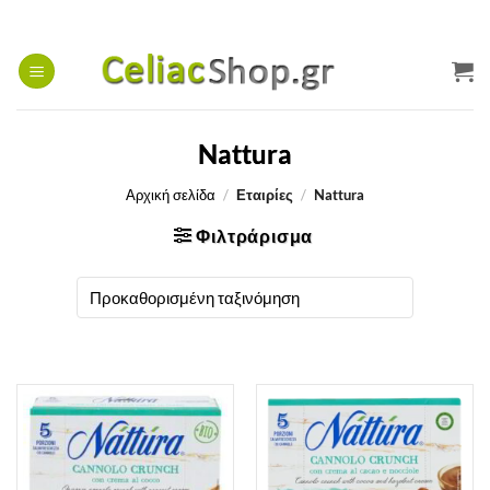
Μετάβαση
στο
περιεχόμενο
Nattura
Αρχική σελίδα
/
Εταιρίες
/
Nattura
Φιλτράρισμα