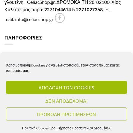
γλουτένη.
CeliacShop.gr, ΔΡΟΜΟΚΑΪΤΗ 28, 82100, Χίος
Καλέστε μας τώρα:
2271044614
&
2271027368
E-
mail:
info@celiacshop.gr
ΠΛΗΡΟΦΟΡΙΕΣ
Γενικοί όροι χρήσης
Χρησιμοποιούμε cookies για να βελτιστοποιούμε τον ιστότοπό μας και τις
Πολιτική Απορρήτου
υπηρεσίες μας.
Πολιτική Cookies
ΑΠΟΔΟΧΗ ΤΩΝ COOKIES
Πολιτική επιστροφών – ακυρώσεων
Πολιτική αποστολών
ΔΕΝ ΑΠΟΔΕΧΟΜΑΙ
Πολιτική τιμών
ΠΡΟΒΟΛΗ ΠΡΟΤΙΜΗΣΕΩΝ
Πολιτική Cookies
Όροι Τήρησης Προσωπικών Δεδομένων
Copyright 2026 ©
Celiacshop.gr