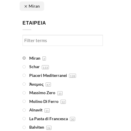
Miran
ΕΤΑΙΡΕΙΑ
Miran
2
Schar
133
Piaceri Mediterranei
128
Άνεμος
47
Massimo Zero
35
Molino Di Ferro
32
Alnavit
31
La Pasta di Francesca
30
Balviten
26