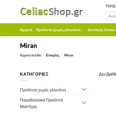
Μετάβαση
ΤΗΛΕ
στο
Αναζήτ
περιεχόμενο
για:
Αρχική
Προϊόντα χωρίς γλουτένη
Συνταγές Gluten 
Miran
Αρχική σελίδα
/
Εταιρίες
/
Miran
ΚΑΤΗΓΟΡΙΕΣ
Δεν βρέθη
Προϊόντα χωρίς γλουτένη
Παραδοσιακά Προϊόντα
Μαστίχας