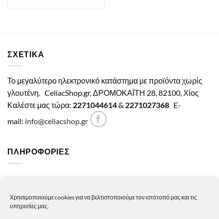
4,15€.
ΣΧΕΤΙΚΑ
Το μεγαλύτερο ηλεκτρονικό κατάστημα με προϊόντα χωρίς
γλουτένη.
CeliacShop.gr, ΔΡΟΜΟΚΑΪΤΗ 28, 82100, Χίος
Καλέστε μας τώρα:
2271044614
&
2271027368
E-
mail:
info@celiacshop.gr
ΠΛΗΡΟΦΟΡΙΕΣ
Γενικοί όροι χρήσης
Χρησιμοποιούμε cookies για να βελτιστοποιούμε τον ιστότοπό μας και τις
Πολιτική Απορρήτου
υπηρεσίες μας.
Πολιτική Cookies