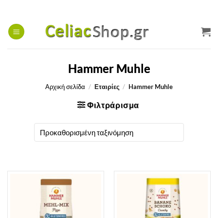
Μετάβαση
στο
περιεχόμενο
Hammer Muhle
Αρχική σελίδα
/
Εταιρίες
/
Hammer Muhle
Φιλτράρισμα