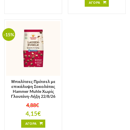
ΑΓΟΡΑ
-15%
Μπαλίτσες Πρέτσελ με
επικάλυψη Σοκολάτας
Hammer Muhle Χωρίς
Γλουτένη-Λήξη 22/8/26
4,88
€
Original
4,15
€
price
was:
Η
4,88€.
τρέχουσα
ΑΓΟΡΑ
τιμή
είναι: