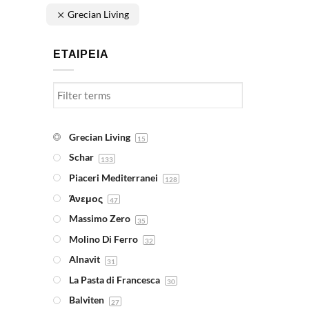
Grecian Living
ΕΤΑΙΡΕΙΑ
Grecian Living
15
Schar
133
Piaceri Mediterranei
128
Άνεμος
47
Massimo Zero
35
Molino Di Ferro
32
Alnavit
31
La Pasta di Francesca
30
Balviten
27