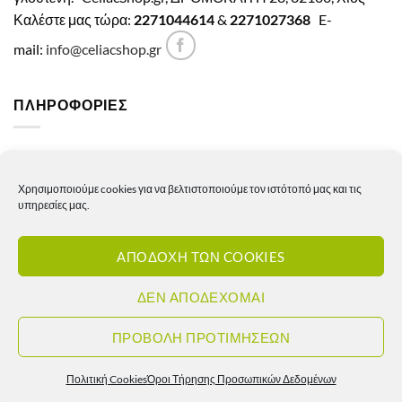
Καλέστε μας τώρα:
2271044614
&
2271027368
E-
mail:
info@celiacshop.gr
ΠΛΗΡΟΦΟΡΙΕΣ
Γενικοί όροι χρήσης
Χρησιμοποιούμε cookies για να βελτιστοποιούμε τον ιστότοπό μας και τις
Πολιτική Απορρήτου
υπηρεσίες μας.
Πολιτική Cookies
ΑΠΟΔΟΧΗ ΤΩΝ COOKIES
Πολιτική επιστροφών – ακυρώσεων
Πολιτική αποστολών
ΔΕΝ ΑΠΟΔΕΧΟΜΑΙ
Πολιτική τιμών
ΠΡΟΒΟΛΗ ΠΡΟΤΙΜΗΣΕΩΝ
Πολιτική Cookies
Όροι Τήρησης Προσωπικών Δεδομένων
Copyright 2026 ©
Celiacshop.gr