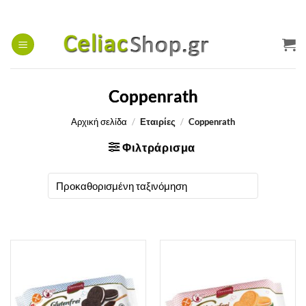
Μετάβαση
στο
περιεχόμενο
Coppenrath
Αρχική σελίδα
/
Εταιρίες
/
Coppenrath
Φιλτράρισμα